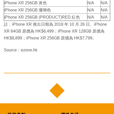
iPhone XR 256GB 黃色
N/A
N/A
iPhone XR 256GB 珊瑚色
N/A
N/A
iPhone XR 256GB (PRODUCT)RED 紅色
N/A
N/A
註：iPhone XR 推出日期為 2018 年 10 月 26 日。iPhone
XR 64GB 原價為 HK$6,499；iPhone XR 128GB 原價為
HK$6,899；iPhone XR 256GB 原價為 HK$7,799。
Source：ezone.hk