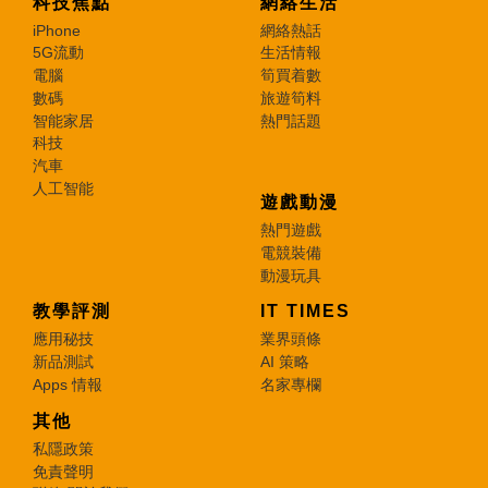
科技焦點
網絡生活
iPhone
網絡熱話
5G流動
生活情報
電腦
筍買着數
數碼
旅遊筍料
智能家居
熱門話題
科技
汽車
人工智能
遊戲動漫
熱門遊戲
電競裝備
動漫玩具
教學評測
IT TIMES
應用秘技
業界頭條
新品測試
AI 策略
Apps 情報
名家專欄
其他
私隱政策
免責聲明