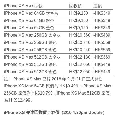
iPhone XS Max 型號
回收價
差價
iPhone XS Max 64GB 太空灰
HK$9,150
-HK$349
iPhone XS Max 64GB 銀色
HK$9,150
-HK$349
iPhone XS Max 64GB 金色
HK$9,150
-HK$349
iPhone XS Max 256GB 太空灰
HK$10,360
-HK$439
iPhone XS Max 256GB 銀色
HK$10,240
-HK$559
iPhone XS Max 256GB 金色
HK$10,240
-HK$559
iPhone XS Max 512GB 太空灰
HK$12,130
-HK$369
iPhone XS Max 512GB 銀色
HK$12,050
-HK$449
iPhone XS Max 512GB 金色
HK$12,050
-HK$449
註：iPhone XS Max 已於 2018 年 9 月 21 日正式開售。
iPhone XS Max 64GB 原價為 HK$9,499；iPhone XS Max
256GB 原價為 HK$10,799；iPhone XS Max 512GB 原價
為 HK$12,499。
iPhone XS 先達回收價／炒價（2/10 4:30pm Update）