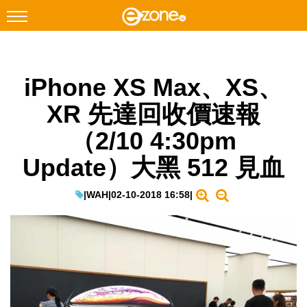
搜尋
iPhone XS Max、XS、
Facebook
Instagram
XR 先達回收價速報
科技焦點
（2/10 4:30pm
網絡生活
Update）大黑 512 見血
遊戲動漫
教學評測
|
WAH
|
02-10-2018 16:58
|
EduTech
IT Times
生成式AI與雲端應用
Enterprise Digital Transformation