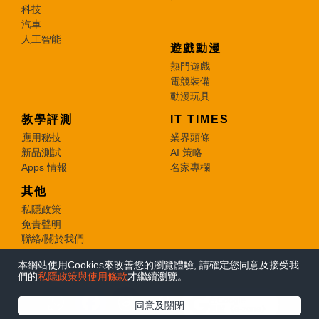
科技
汽車
人工智能
遊戲動漫
熱門遊戲
電競裝備
動漫玩具
教學評測
IT TIMES
應用秘技
業界頭條
新品測試
AI 策略
Apps 情報
名家專欄
其他
私隱政策
免責聲明
聯絡/關於我們
本網站使用Cookies來改善您的瀏覽體驗, 請確定您同意及接受我
© 2026 e-zone. All Rights Reserved.
們的
私隱政策與使用條款
才繼續瀏覽。
在Google
同意及關閉
追蹤《e-zone》