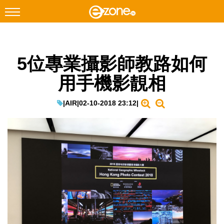
搜尋
5位專業攝影師教路如何
Facebook
Instagram
用手機影靚相
科技焦點
網絡生活
|
AIR
|
02-10-2018 23:12
|
遊戲動漫
教學評測
EduTech
IT Times
生成式AI與雲端應用
Enterprise Digital Transformation