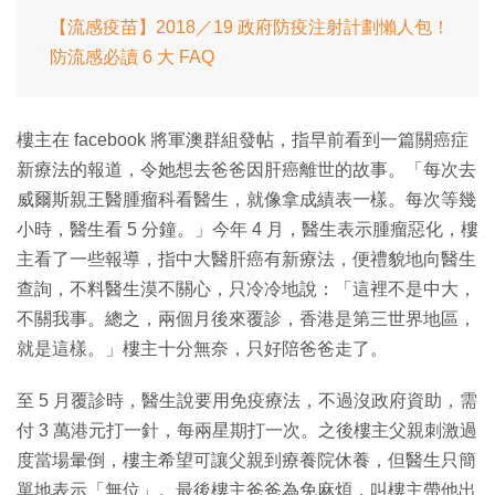
【流感疫苗】2018／19 政府防疫注射計劃懶人包！
防流感必讀 6 大 FAQ
樓主在 facebook 將軍澳群組發帖，指早前看到一篇關癌症
新療法的報道，令她想去爸爸因肝癌離世的故事。「每次去
威爾斯親王醫腫瘤科看醫生，就像拿成績表一樣。每次等幾
小時，醫生看 5 分鐘。」今年 4 月，醫生表示腫瘤惡化，樓
主看了一些報導，指中大醫肝癌有新療法，便禮貌地向醫生
查詢，不料醫生漠不關心，只冷冷地說：「這裡不是中大，
不關我事。總之，兩個月後來覆診，香港是第三世界地區，
就是這樣。」樓主十分無奈，只好陪爸爸走了。
至 5 月覆診時，醫生說要用免疫療法，不過沒政府資助，需
付 3 萬港元打一針，每兩星期打一次。之後樓主父親刺激過
度當場暈倒，樓主希望可讓父親到療養院休養，但醫生只簡
單地表示「無位」。最後樓主爸爸為免麻煩，叫樓主帶他出