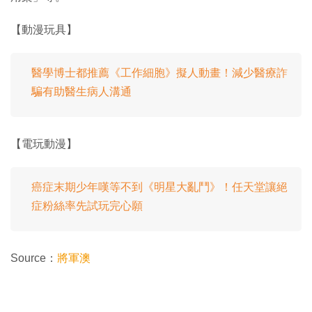
【動漫玩具】
醫學博士都推薦《工作細胞》擬人動畫！減少醫療詐
騙有助醫生病人溝通
【電玩動漫】
癌症末期少年嘆等不到《明星大亂鬥》！任天堂讓絕
症粉絲率先試玩完心願
Source：
將軍澳