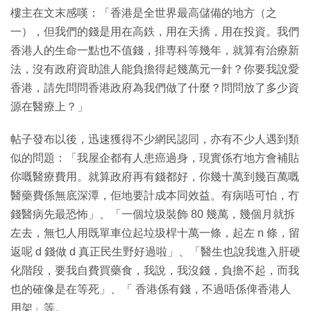
樓主在文末感嘆：「香港是全世界最高儲備的地方（之
一），但我們的錢是用在高鉄，用在天撟，用在投資。我們
香港人的生命一點也不值錢，排専科等幾年，就算有治療新
法，沒有政府資助誰人能負擔得起幾萬元一針？你要我說愛
香港，請先問問香港政府為我們做了什麼？問問放了多少資
源在醫療上？」
帖子發布以後，迅速獲得不少網民認同，亦有不少人遇到類
似的問題：「我屋企都有人患癌過身，現實係冇地方會補貼
你嘅醫療費用。就算政府再有錢都好，你幾十萬到幾百萬嘅
醫藥費係無底深潭，佢地要計成本同效益。有病唔可怕，冇
錢醫病先最恐怖」、「一個垃圾裝飾 80 幾萬，幾個月就拆
左去，無乜人用既單車位起垃圾桿十萬一條，起左 n 條，留
返呢 d 錢做 d 真正民生野好過啦」、「醫生也說我進入肝硬
化階段，要我自費買藥食，我說，我沒錢，負擔不起，而我
也的確像是在等死」、「 香港係有錢，不過唔係俾香港人
用架」等。