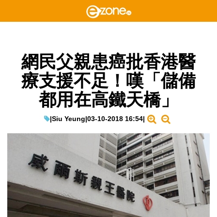
網民父親患癌批香港醫
療支援不足！嘆「儲備
都用在高鐵天橋」
|
Siu Yeung
|
03-10-2018 16:54
|