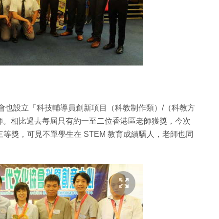
大會也設立「科技輔導員創新項目（科教制作類）/（科教方
師。相比過去每屆只有約一至二位香港區老師獲獎，今次
三等獎，可見不單學生在 STEM 教育成績驕人，老師也同