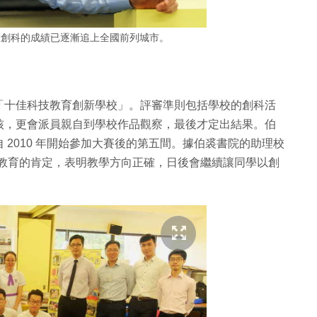
在創科的成績已逐漸追上全國前列城市。
「十佳科技教育創新學校」。評審準則包括學校的創科活
核，更會派員親自到學校作品觀察，最後才定出結果。伯
2010 年開始參加大賽後的第五間。據伯裘書院的助理校
M 教育的肯定，表明教學方向正確，日後會繼續讓同學以創