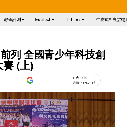
教學評測
EduTech
IT Times
生成式AI與雲端
國前列 全國青少年科技創
賽 (上)
在Google
追蹤《e-zone》