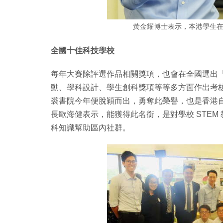
黃金耀博士表示，本港學生
全國十佳科技學校
每年大賽除評選作品相關獎項，也會在全國選出
動、學科設計、學生創科獎項等等多方面作出考
裘書院今年便脫穎而出，勇奪此榮譽，也是香港自 
長歐海健表示，能獲得此名銜，是對學校 STE
科知識幫助區內社群。