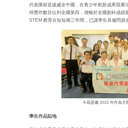
代表隊卻是揚威全中國，在青少年創新成果競賽項目中
得獎作數目位列全國第四，僅輸於全國創科成績
STEM 教育在短短兩三年間，已讓學生具備問鼎
今屆是繼 2015 年作
學生作品貼地