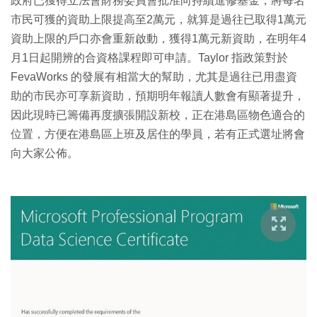
政府已獲得立法會財務委員會批准向持續進修基金，將每名
市民可獲的資助上限提高至2萬元，就算是過往已取得1萬元
資助上限的戶口亦會重新啟動，獲得1萬元新資助，在明年4
月1日起開辨的合資格課程即可申請。Taylor 指政策對於
FevaWorks 的發展有相當大的幫助，尤其是過往已用盡資
助的市民亦可享新資助，預期明年報讀人數會有顯著提升，
因此現時已籌備再度擴張開設新校，正在港島區物色適合的
位置，方便在港島區上班及居住的學員，若有正式選址將會
向大家公佈。