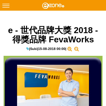
搜尋
e - 世代品牌大獎 2018 -
Facebook
Instagram
得獎品牌 FevaWorks
科技焦點
網絡生活
|
Suki
|
15-08-2018 00:00
|
遊戲動漫
教學評測
EduTech
IT Times
生成式AI與雲端應用
Enterprise Digital Transformation