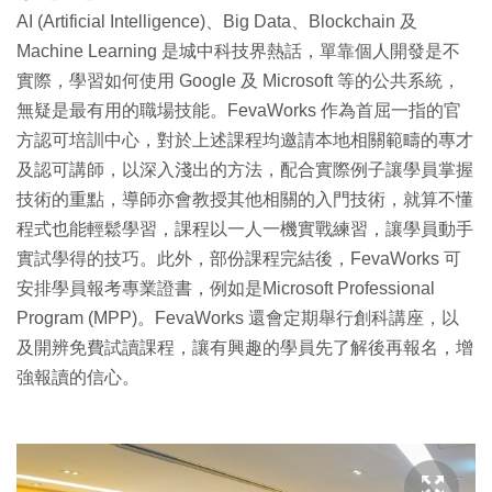
AI (Artificial Intelligence)、Big Data、Blockchain 及
Machine Learning 是城中科技界熱話，單靠個人開發是不
實際，學習如何使用 Google 及 Microsoft 等的公共系統，
無疑是最有用的職場技能。FevaWorks 作為首屈一指的官
方認可培訓中心，對於上述課程均邀請本地相關範疇的專才
及認可講師，以深入淺出的方法，配合實際例子讓學員掌握
技術的重點，導師亦會教授其他相關的入門技術，就算不懂
程式也能輕鬆學習，課程以一人一機實戰練習，讓學員動手
實試學得的技巧。此外，部份課程完結後，FevaWorks 可
安排學員報考專業證書，例如是Microsoft Professional
Program (MPP)。FevaWorks 還會定期舉行創科講座，以
及開辨免費試讀課程，讓有興趣的學員先了解後再報名，增
強報讀的信心。