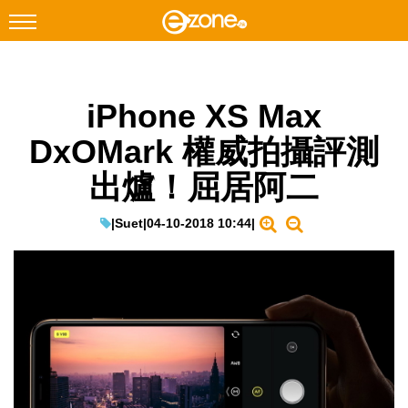
搜尋
iPhone XS Max
Facebook
Instagram
DxOMark 權威拍攝評測
科技焦點
出爐！屈居阿二
網絡生活
遊戲動漫
|
Suet
|
04-10-2018 10:44
|
教學評測
EduTech
IT Times
生成式AI與雲端應用
Enterprise Digital Transformation