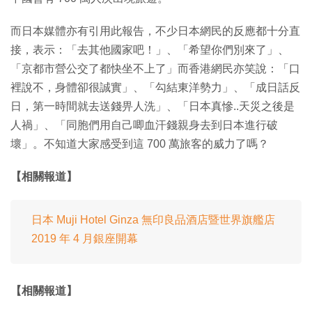
而日本媒體亦有引用此報告，不少日本網民的反應都十分直
接，表示：「去其他國家吧！」、「希望你們別來了」、
「京都市營公交了都快坐不上了」而香港網民亦笑說：「口
裡說不，身體卻很誠實」、「勾結東洋勢力」、「成日話反
日，第一時間就去送錢畀人洗」、「日本真慘..天災之後是
人禍」、「同胞們用自己唧血汗錢親身去到日本進行破
壞」。不知道大家感受到這 700 萬旅客的威力了嗎？
【相關報道】
日本 Muji Hotel Ginza 無印良品酒店暨世界旗艦店
2019 年 4 月銀座開幕
【相關報道】