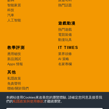
智能家居
熱門話題
科技
汽車
人工智能
遊戲動漫
熱門遊戲
電競裝備
動漫玩具
教學評測
IT TIMES
應用秘技
業界頭條
新品測試
AI 策略
Apps 情報
名家專欄
其他
私隱政策
免責聲明
聯絡/關於我們
本網站使用Cookies來改善您的瀏覽體驗, 請確定您同意及接受我
© 2026 e-zone. All Rights Reserved.
們的
私隱政策與使用條款
才繼續瀏覽。