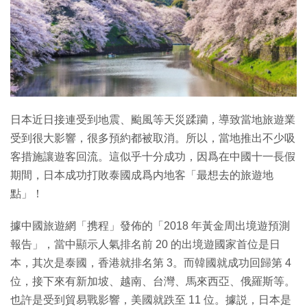
日本近日接連受到地震、颱風等天災蹂躪，導致當地旅遊業
受到很大影響，很多預約都被取消。所以，當地推出不少吸
客措施讓遊客回流。這似乎十分成功，因爲在中國十一長假
期間，日本成功打敗泰國成爲内地客「最想去的旅遊地
點」！
據中國旅遊網「携程」發佈的「2018 年黃金周出境遊預測
報告」，當中顯示人氣排名前 20 的出境遊國家首位是日
本，其次是泰國，香港就排名第 3。而韓國就成功回歸第 4
位，接下來有新加坡、越南、台灣、馬來西亞、俄羅斯等。
也許是受到貿易戰影響，美國就跌至 11 位。據説，日本是