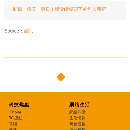
颱風「潭美」襲日！攝影師鏡頭下的無人新宿
Source：
旅訊
科技焦點
網絡生活
iPhone
網絡熱話
5G流動
生活情報
電腦
筍買着數
數碼
旅遊筍料