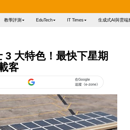
教學評測
EduTech
IT Times
生成式AI與雲端
 3 大特色！最快下星期
載客
在Google
追蹤《e-zone》