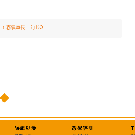
！霸氣車長一句 KO
遊戲動漫
教學評測
I