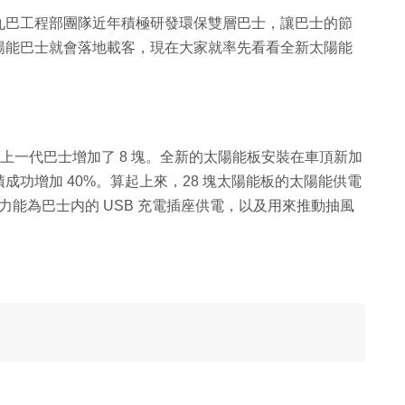
九巴工程部團隊近年積極研發環保雙層巴士，讓巴士的節
陽能巴士就會落地載客，現在大家就率先看看全新太陽能
較上一代巴士增加了 8 塊。全新的太陽能板安裝在車頂新加
功增加 40%。算起上來，28 塊太陽能板的太陽能供電
電力能為巴士内的 USB 充電插座供電，以及用來推動抽風