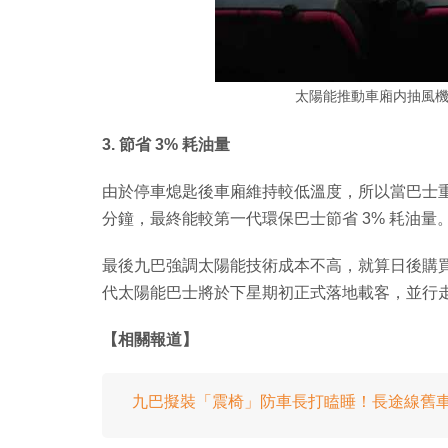
太陽能推動車廂内抽風
3. 節省 3% 耗油量
由於停車熄匙後車廂維持較低溫度，所以當巴士重
分鐘，最終能較第一代環保巴士節省 3% 耗油量
最後九巴強調太陽能技術成本不高，就算日後購
代太陽能巴士將於下星期初正式落地載客，並行
【相關報道】
九巴擬裝「震椅」防車長打瞌睡！長途線舊