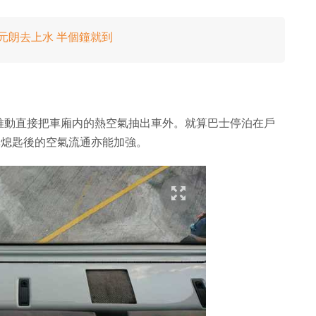
P 元朗去上水 半個鐘就到
推動直接把車廂内的熱空氣抽出車外。就算巴士停泊在戶
停車熄匙後的空氣流通亦能加強。