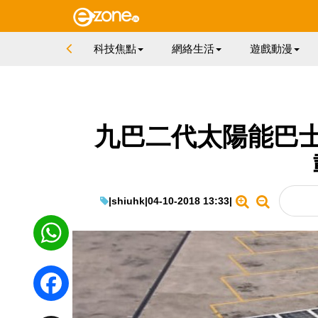
科技焦點
網絡生活
遊戲動漫
九巴二代太陽能巴士
|
shiuhk
|
04-10-2018 13:33
|
WhatsApp