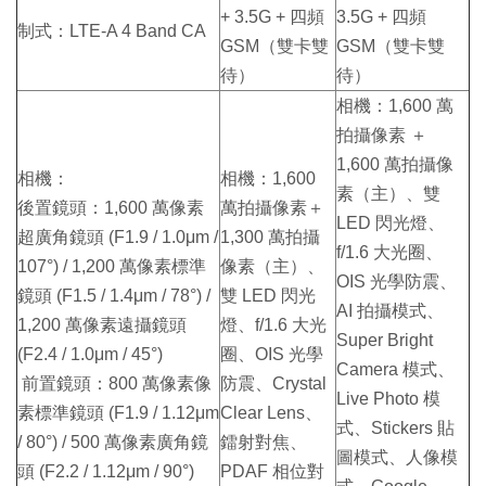
+ 3.5G + 四頻
3.5G + 四頻
制式：LTE-A 4 Band CA
GSM（雙卡雙
GSM（雙卡雙
待）
待）
相機：1,600 萬
拍攝像素 ＋
1,600 萬拍攝像
相機：
相機：1,600
素（主）、雙
後置鏡頭：1,600 萬像素
萬拍攝像素＋
LED 閃光燈、
超廣角鏡頭 (F1.9 / 1.0μm /
1,300 萬拍攝
f/1.6 大光圈、
107°) / 1,200 萬像素標準
像素（主）、
OIS 光學防震、
鏡頭 (F1.5 / 1.4μm / 78°) /
雙 LED 閃光
AI 拍攝模式、
1,200 萬像素遠攝鏡頭
燈、f/1.6 大光
Super Bright
(F2.4 / 1.0μm / 45°)
圈、OIS 光學
Camera 模式、
前置鏡頭：800 萬像素像
防震、Crystal
Live Photo 模
素標準鏡頭 (F1.9 / 1.12μm
Clear Lens、
式、Stickers 貼
/ 80°) / 500 萬像素廣角鏡
鐳射對焦、
圖模式、人像模
頭 (F2.2 / 1.12μm / 90°)
PDAF 相位對