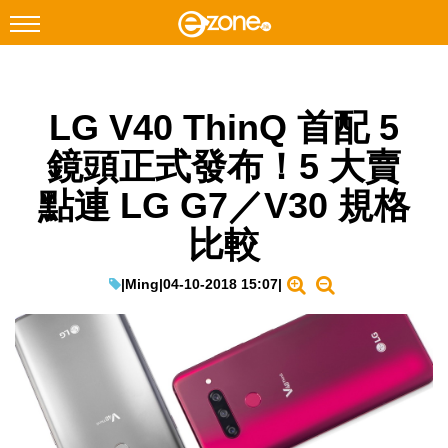
搜尋
LG V40 ThinQ 首配 5
Facebook
Instagram
鏡頭正式發布！5 大賣
科技焦點
點連 LG G7／V30 規格
網絡生活
比較
遊戲動漫
教學評測
|
Ming
|
04-10-2018 15:07
|
EduTech
IT Times
生成式AI與雲端應用
Enterprise Digital Transformation