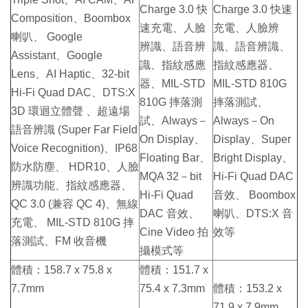
Charge 3.0 快
Charge 3.0 快速
Composition、Boombox
速充電、人臉
充電、人臉辨
喇叭、 Google
辨識、語音辨
識、語音辨識、
Assistant、Google
識、指紋感應
指紋感應器、
Lens、AI Haptic、32-bit
器、MIL-STD
MIL-STD 810G
Hi-Fi Quad DAC、DTS:X
810G 摔落測
摔落測試、
3D 環迴立體聲 、超遠場
試、Always－
Always－On
語音辨識 (Super Far Field
On Display、
Display、Super
Voice Recognition)、IP68
Floating Bar、
Bright Display、
防水防塵、 HDR10、人臉
MQA 32－bit
Hi-Fi Quad DAC
辨識功能、指紋感應器、
Hi-Fi Quad
音效、 Boombox
QC 3.0 (兼容 QC 4)、無線
DAC 音效、
喇叭、DTS:X 音
充電、 MIL-STD 810G 摔
Cine Video 拍
效等
落測試、FM 收音機
攝模式等
體積：158.7 x 75.8 x
體積：151.7 x
7.7mm
75.4 x 7.3mm
體積：153.2 x
71.9 x 7.9mm