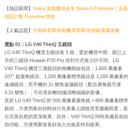
【熱話新聞】
Nokia 新旗艦或命名 Nokia 9 Pureview！五鏡
頭設計配 Pureview 技術
【人氣話題】
方形即影即有相機‧即影即有相紙選購攻略
賣點 01：LG V40 ThinQ 五鏡頭
LG V40 ThinQ 機背主鏡頭有 3 個，置於機背中間，跟已上
市的三鏡頭 Huawei P20 Pro 排列方式有少許不同。LG
V40 ThinQ 機背三個鏡頭的相機模組包括：1,600 萬像素
107° 超廣角鏡頭、1,200 萬像素標準鏡頭及 1,200 萬像素的
遠攝鏡頭；而手機的 2x 變焦遠攝鏡頭（配合廣角鏡可達
3.2x 變焦），可在長距離拍攝清晰細膩的影像。
至於 LG V40 ThinQ 的 500 萬像素廣角鏡 + 800 萬像素標準
鏡頭，方便用家自拍時自行在屏幕上調效背景朦朧程度，造
出完美自然的景深效果。此外，V40 ThinQ 同時具備其他自
拍功能，方便用家按喜好加入光效及特別效果。