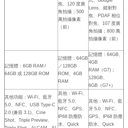
式、Google
焦、120 度廣
Lens、鐳射對
角拍攝；500
焦、PDAF 相位
萬拍攝像素
對焦、107 度廣
（前）
角拍攝；800 萬
拍攝像素（前）
記憶體：64GB、
記憶體：64GB
4GB
記憶體：6GB RAM /
／128GB
RAM（G7)；
64GB 或 128GB ROM
ROM、4GB
128GB、
RAM
6GB（G7+）
其他：Wi-Fi、
其他功能：Wi-Fi、藍牙
藍牙 5.0、
其他：Wi-Fi、藍
5.0、NFC、USB Type-C
NFC、GPS、
牙 5.0、NFC、
2.0 (兼容 3.1)、Cine
IP68 防塵防
GPS、IP68 防塵
Shot、Triple Preview、
水、Quick
防水、Quick
Triple Shot、AI CAM、AI