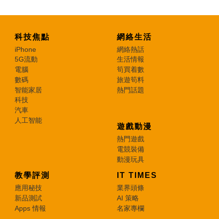
科技焦點
網絡生活
iPhone
網絡熱話
5G流動
生活情報
電腦
筍買着數
數碼
旅遊筍料
智能家居
熱門話題
科技
汽車
人工智能
遊戲動漫
熱門遊戲
電競裝備
動漫玩具
教學評測
IT TIMES
應用秘技
業界頭條
新品測試
AI 策略
Apps 情報
名家專欄