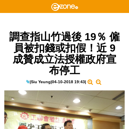
調查指山竹過後 19％ 僱
員被扣錢或扣假！近 9
成贊成立法授權政府宣
布停工
|
Siu Yeung
|
04-10-2018 19:43
|