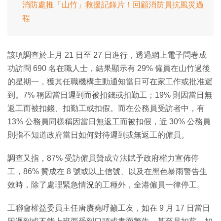
消防處推「山竹」救援記錄片！回顧消防員抗風災過
程
該項調查於上月 21 日至 27 日進行，透過網上電子問卷成
功訪問 690 名在職人士，結果顯示有 29% 僱員在山竹過後
的星期一，獲其任職機構主動通知當日可在家工作或批准遲
到。7% 稱因當日遲到而被扣錢或扣勤工；19% 則因當日無
返工而被扣錢、扣勤工或扣假。而在公務員受訪者中，有
13% 公務員同樣稱因當日無返工而被扣假，近 30% 公務員
則指不知道政府當日如何對待遲到或無返工的僱員。
調查又指，87% 受訪僱員贊成立法賦予政府權力宣佈停
工，86% 贊成在 8 號或以上信號、以及在黑色暴雨警告生
效時，除了處理緊急情況的工種外，全港僱員一律停工。
工聯會權益委員主任唐賡堯呼籲工友，如在 9 月 17 日當日