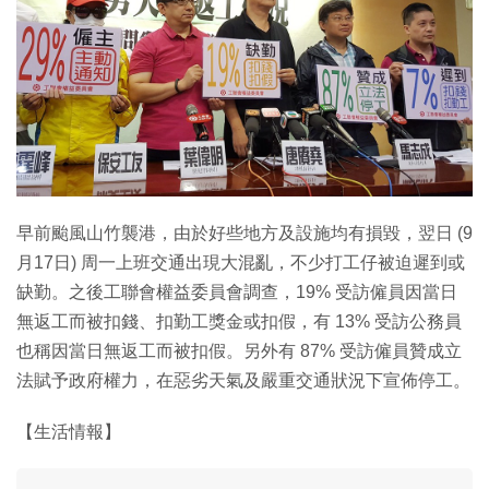
早前颱風山竹襲港，由於好些地方及設施均有損毀，翌日 (9
月17日) 周一上班交通出現大混亂，不少打工仔被迫遲到或
缺勤。之後工聯會權益委員會調查，19% 受訪僱員因當日
無返工而被扣錢、扣勤工獎金或扣假，有 13% 受訪公務員
也稱因當日無返工而被扣假。另外有 87% 受訪僱員贊成立
法賦予政府權力，在惡劣天氣及嚴重交通狀況下宣佈停工。
【生活情報】