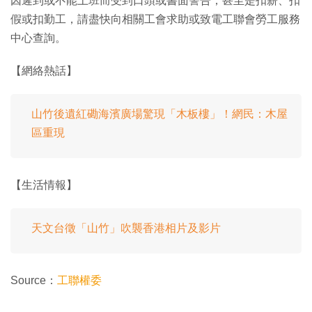
因遲到或不能上班而受到口頭或書面警告，甚至是扣薪、扣
假或扣勤工，請盡快向相關工會求助或致電工聯會勞工服務
中心查詢。
【網絡熱話】
山竹後遺紅磡海濱廣場驚現「木板樓」！網民：木屋
區重現
【生活情報】
天文台徵「山竹」吹襲香港相片及影片
Source：
工聯權委