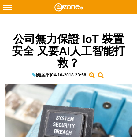
搜尋
公司無力保證 IoT 裝置
Facebook
Instagram
安全 又要AI人工智能打
科技焦點
救？
網絡生活
遊戲動漫
|
鍾案平
|
04-10-2018 23:58
|
教學評測
EduTech
IT Times
生成式AI與雲端應用
Enterprise Digital Transformation