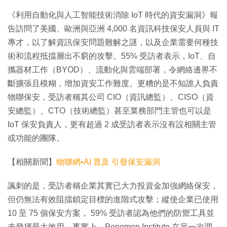
《利用自動化與人工智能技術消除 IoT 時代的資安漏洞》報
告訪問了美國、歐洲與亞洲 4,000 名資訊科技保安人員與 IT
專才，以了解資訊保安問題難解之謎，以及企業需要何種技
術和流程抵擋層出不窮的攻擊。55% 受訪者表示，IoT、自
攜器材工作（BYOD）、流動化與雲端部署，令網絡邊界不
斷擴張且模糊，增加資安工作難度。更糟的是不知誰人負責
物聯保安，受訪者稱其公司 CIO（資訊總監）、CISO（資
安總監）、CTO（技術總監）甚至業務部門主管也可以是
IoT 保安負責人，更有超過 2 成受訪者表示沒有設相關主管
或功能的團隊。
【相關新聞】
物聯網•AI 普及 引發保安漏洞
諷刺的是，受訪者稱企業其實已大力投資金加強網絡保安，
但仍無法有效阻擋鎖定目標的進階式攻擊；縱使企業已使用
10 至 75 個保安方案， 59% 受訪者認為他們的防禦工具並
未發揮最大效用。事實上，Ponemon Institute 在另一次調