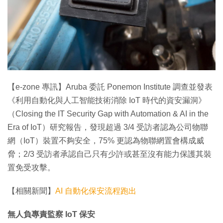
特集
【e-zone 專訊】Aruba 委託 Ponemon Institute 調查並發表
《利用自動化與人工智能技術消除 IoT 時代的資安漏洞》
（Closing the IT Security Gap with Automation & AI in the
Era of IoT）研究報告，發現超過 3/4 受訪者認為公司物聯
網（IoT）裝置不夠安全，75% 更認為物聯網置會構成威
脅；2/3 受訪者承認自己只有少許或甚至沒有能力保護其裝
置免受攻擊。
【相關新聞】
AI 自動化保安流程跑出
無人負專責監察 IoT 保安