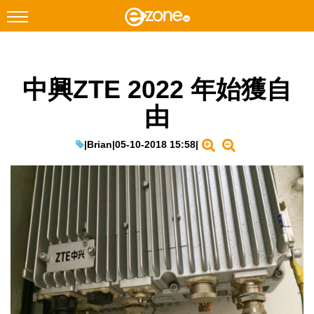
搜尋
中興ZTE 2022 年始獲自
Facebook
Instagram
由
科技焦點
網絡生活
|
Brian
|
05-10-2018 15:58
|
遊戲動漫
教學評測
EduTech
IT Times
生成式AI與雲端應用
Enterprise Digital Transformation