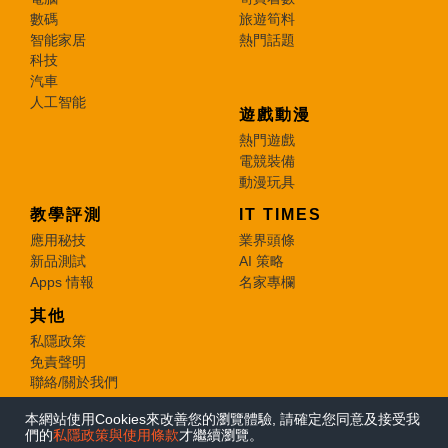
數碼
旅遊筍料
智能家居
熱門話題
科技
汽車
人工智能
遊戲動漫
熱門遊戲
電競裝備
動漫玩具
教學評測
IT TIMES
應用秘技
業界頭條
新品測試
AI 策略
Apps 情報
名家專欄
其他
私隱政策
免責聲明
聯絡/關於我們
本網站使用Cookies來改善您的瀏覽體驗, 請確定您同意及接受我
© 2026 e-zone. All Rights Reserved.
們的
私隱政策與使用條款
才繼續瀏覽。