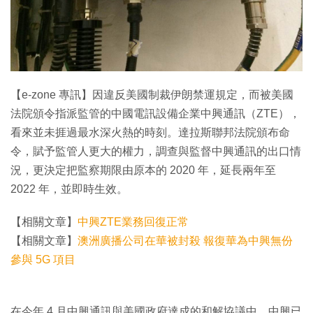
特集
【e-zone 專訊】因違反美國制裁伊朗禁運規定，而被美國
法院頒令指派監管的中國電訊設備企業中興通訊（ZTE），
看來並未捱過最水深火熱的時刻。達拉斯聯邦法院頒布命
令，賦予監管人更大的權力，調查與監督中興通訊的出口情
況，更決定把監察期限由原本的 2020 年，延長兩年至
2022 年，並即時生效。
【相關文章】
中興ZTE業務回復正常
【相關文章】
澳洲廣播公司在華被封殺 報復華為中興無份
參與 5G 項目
在今年 4 月中興通訊與美國政府達成的和解協議中，中興已