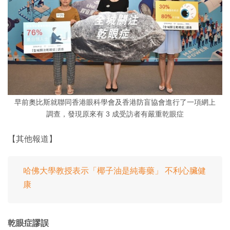
早前奧比斯就聯同香港眼科學會及香港防盲協會進行了一項網上
調查，發現原來有 3 成受訪者有嚴重乾眼症
【其他報道】
哈佛大學教授表示「椰子油是純毒藥」 不利心臟健
康
乾眼症謬誤