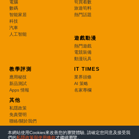
電腦
筍買着數
數碼
旅遊筍料
智能家居
熱門話題
科技
汽車
人工智能
遊戲動漫
熱門遊戲
電競裝備
動漫玩具
教學評測
IT TIMES
應用秘技
業界頭條
新品測試
AI 策略
Apps 情報
名家專欄
其他
私隱政策
免責聲明
聯絡/關於我們
本網站使用Cookies來改善您的瀏覽體驗, 請確定您同意及接受我
© 2026 e-zone. All Rights Reserved.
們的
私隱政策與使用條款
才繼續瀏覽。