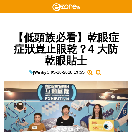
【低頭族必看】乾眼症
症狀豈止眼乾？4 大防
乾眼貼士
|
WinkyC
|
05-10-2018 19:55
|