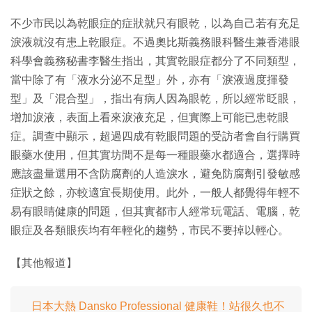
不少市民以為乾眼症的症狀就只有眼乾，以為自己若有充足
淚液就沒有患上乾眼症。不過奧比斯義務眼科醫生兼香港眼
科學會義務秘書李醫生指出，其實乾眼症都分了不同類型，
當中除了有「液水分泌不足型」外，亦有「淚液過度揮發
型」及「混合型」，指出有病人因為眼乾，所以經常眨眼，
增加淚液，表面上看來淚液充足，但實際上可能已患乾眼
症。調查中顯示，超過四成有乾眼問題的受訪者會自行購買
眼藥水使用，但其實坊間不是每一種眼藥水都適合，選擇時
應該盡量選用不含防腐劑的人造淚水，避免防腐劑引發敏感
症狀之餘，亦較適宜長期使用。此外，一般人都覺得年輕不
易有眼睛健康的問題，但其實都市人經常玩電話、電腦，乾
眼症及各類眼疾均有年輕化的趨勢，市民不要掉以輕心。
【其他報道】
日本大熱 Dansko Professional 健康鞋！站很久也不