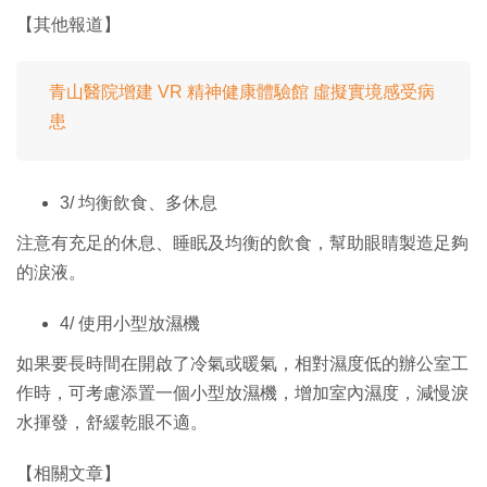
【其他報道】
青山醫院增建 VR 精神健康體驗館 虛擬實境感受病
患
3/ 均衡飲食、多休息
注意有充足的休息、睡眠及均衡的飲食，幫助眼睛製造足夠
的涙液。
4/ 使用小型放濕機
如果要長時間在開啟了冷氣或暖氣，相對濕度低的辦公室工
作時，可考慮添置一個小型放濕機，增加室內濕度，減慢淚
水揮發，舒緩乾眼不適。
【相關文章】