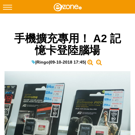
搜尋
手機擴充專用！ A2 記
Facebook
Instagram
憶卡登陸腦場
科技焦點
網絡生活
|
Ringo
|
09-10-2018 17:45
|
遊戲動漫
教學評測
EduTech
IT Times
生成式AI與雲端應用
Enterprise Digital Transformation