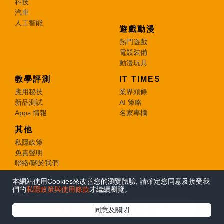
科技
汽車
人工智能
遊戲動漫
熱門遊戲
電競裝備
動漫玩具
教學評測
IT TIMES
應用秘技
業界頭條
新品測試
AI 策略
Apps 情報
名家專欄
其他
私隱政策
免責聲明
聯絡/關於我們
本網站使用Cookies來改善您的瀏覽體驗, 請確定您同意及接受我
© 2026 e-zone. All Rights Reserved.
們的
私隱政策與使用條款
才繼續瀏覽。
在Google
同意及關閉
追蹤《e-zone》