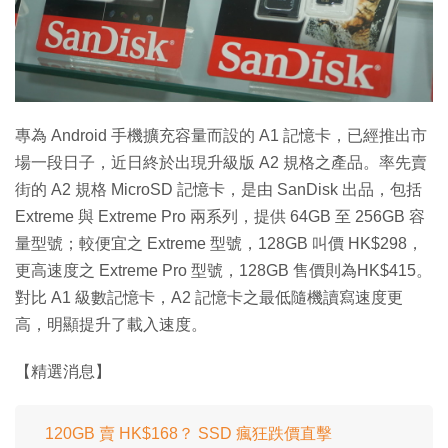
特集
專為 Android 手機擴充容量而設的 A1 記憶卡，已經推出市
場一段日子，近日終於出現升級版 A2 規格之產品。率先賣
街的 A2 規格 MicroSD 記憶卡，是由 SanDisk 出品，包括
Extreme 與 Extreme Pro 兩系列，提供 64GB 至 256GB 容
量型號；較便宜之 Extreme 型號，128GB 叫價 HK$298，
更高速度之 Extreme Pro 型號，128GB 售價則為HK$415。
對比 A1 級數記憶卡，A2 記憶卡之最低隨機讀寫速度更
高，明顯提升了載入速度。
【精選消息】
120GB 賣 HK$168？ SSD 瘋狂跌價直擊