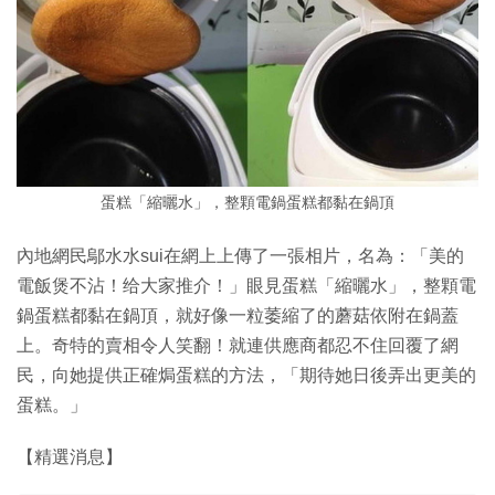
蛋糕「縮曬水」，整顆電鍋蛋糕都黏在鍋頂
內地網民鄔水水sui在網上上傳了一張相片，名為：「美的
電飯煲不沾！给大家推介！」眼見蛋糕「縮曬水」，整顆電
鍋蛋糕都黏在鍋頂，就好像一粒萎縮了的蘑菇依附在鍋蓋
上。奇特的賣相令人笑翻！就連供應商都忍不住回覆了網
民，向她提供正確焗蛋糕的方法，「期待她日後弄出更美的
蛋糕。」
【精選消息】