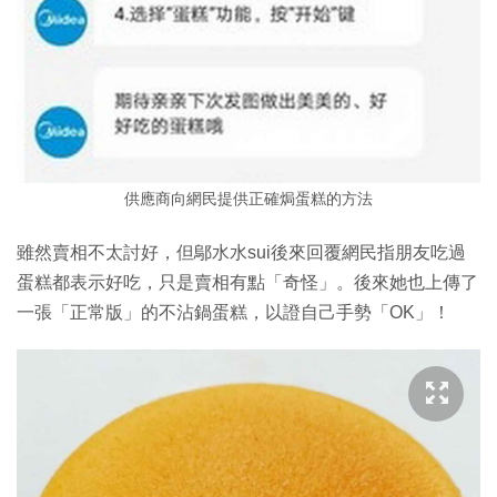
供應商向網民提供正確焗蛋糕的方法
雖然賣相不太討好，但鄔水水sui後來回覆網民指朋友吃過
蛋糕都表示好吃，只是賣相有點「奇怪」。後來她也上傳了
一張「正常版」的不沾鍋蛋糕，以證自己手勢「OK」！