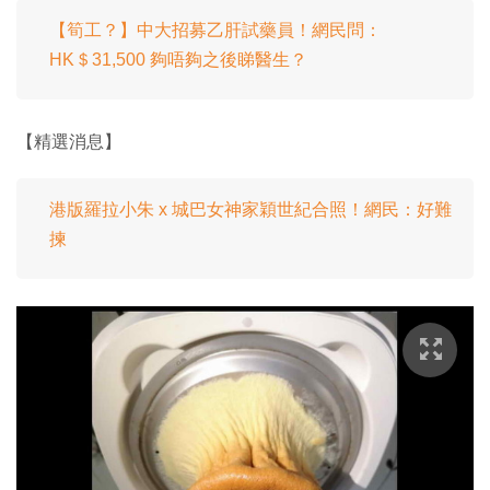
【筍工？】中大招募乙肝試藥員！網民問：
HK＄31,500 夠唔夠之後睇醫生？
【精選消息】
港版羅拉小朱 x 城巴女神家穎世紀合照！網民：好難
揀