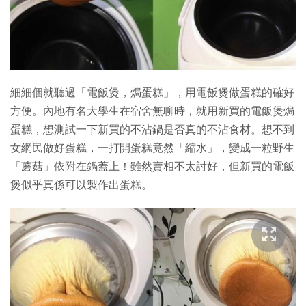
特集
細細個就聽過「電飯煲，焗蛋糕」，用電飯煲做蛋糕的確好
方便。內地有名大學生在宿舍無聊時，就用新買的電飯煲焗
蛋糕，想測試一下新買的不沾鍋是否真的不沾食材。想不到
女網民做好蛋糕，一打開蛋糕竟然「縮水」，變成一粒野生
「蘑菇」依附在鍋蓋上！雖然賣相不太討好，但新買的電飯
煲似乎真係可以製作出蛋糕。