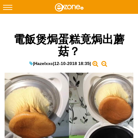
搜尋
電飯煲焗蛋糕竟焗出蘑
Facebook
Instagram
菇？
科技焦點
網絡生活
|
Hazelxxc
|
12-10-2018 18:35
|
遊戲動漫
教學評測
EduTech
IT Times
生成式AI與雲端應用
Enterprise Digital Transformation