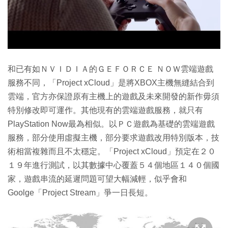
和已有如ＮＶＩＤＩＡ的ＧＥＦＯＲＣＥ ＮＯＷ雲端遊戲
服務不同，「Project xCloud」是將XBOX主機無縫結合到
雲端，官方亦保證原有主機上的遊戲及未來開發的新作毋須
特別修改即可運作。其他現有的雲端遊戲服務，就只有
PlayStation Now最為相似。以ＰＣ遊戲為基礎的雲端遊戲
服務，部分使用虛擬主機，部分要求遊戲改用特別版本，技
術相當複雜而且不太穩定。「Project xCloud」預定在２０
１９年進行測試，以其數據中心覆蓋５４個地區１４０個國
家，遊戲串流的延遲問題可望大幅減輕，似乎會和
Goolge「Project Stream」爭一日長短。