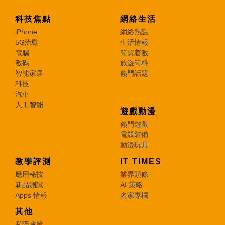
科技焦點
網絡生活
iPhone
網絡熱話
5G流動
生活情報
電腦
筍買着數
數碼
旅遊筍料
智能家居
熱門話題
科技
汽車
人工智能
遊戲動漫
熱門遊戲
電競裝備
動漫玩具
教學評測
IT TIMES
應用秘技
業界頭條
新品測試
AI 策略
Apps 情報
名家專欄
其他
私隱政策