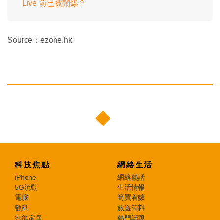
Live 前已被鬧爆？
Source：ezone.hk
科技焦點
網絡生活
iPhone
網絡熱話
5G流動
生活情報
電腦
筍買着數
數碼
旅遊筍料
智能家居
熱門話題