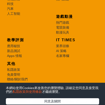
科技
汽車
人工智能
遊戲動漫
熱門遊戲
電競裝備
動漫玩具
教學評測
IT TIMES
應用秘技
業界頭條
新品測試
AI 策略
Apps 情報
名家專欄
其他
私隱政策
免責聲明
聯絡/關於我們
本網站使用Cookies來改善您的瀏覽體驗, 請確定您同意及接受我
© 2026 e-zone. All Rights Reserved.
們的
私隱政策與使用條款
才繼續瀏覽。
在Google
同意及關閉
追蹤《e-zone》