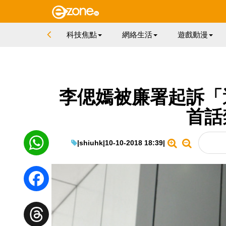
科技焦點
網絡生活
遊戲動漫
李偲嫣被廉署起訴「
首話
|
shiuhk
|
10-10-2018 18:39
|
WhatsApp
Facebook