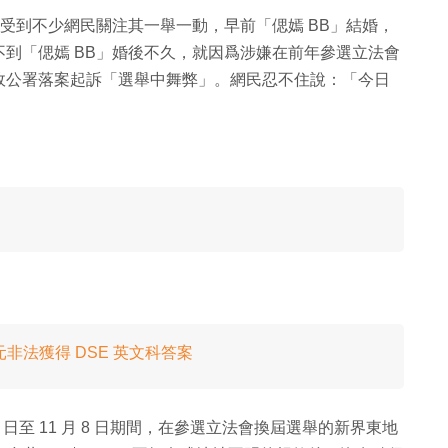
來受到不少網民關注其一舉一動，早前「偲嫣 BB」結婚，
到「偲嫣 BB」婚後不久，就因爲涉嫌在前年參選立法會
政公署落案起訴「選舉中舞弊」。網民忍不住說：「今日
千元非法獲得 DSE 英文科答案
 24 日至 11 月 8 日期間，在參選立法會換屆選舉的新界東地