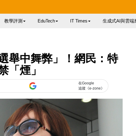
教學評測
EduTech
IT Times
生成式AI與雲端
選舉中舞弊」！網民：特
禁「煙」
在Google
追蹤《e-zone》