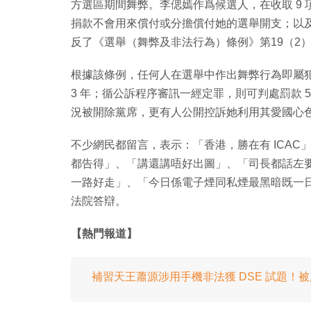
方選區期間舞弊。李偲嫣作爲候選人，在收取 9 項合
捐款不會用來償付或分擔償付她的選舉開支；以
反了《選舉（舞弊及非法行為）條例》第19（2
根據該條例，任何人在選舉中作出舞弊行為即屬犯
3 年；循公訴程序審訊一經定罪，則可判處罰款 5
況被開除黨席，更有人公開控訴她利用其愛國心
不少網民都留言，表示：「香港，勝在有 ICAC
都告得」、「講還講唔好出圖」、「司長都話左
一路好走」、「今日係電子煙同私煙最黑暗既一
法院答辯。
【熱門報道】
補習天王蕭源涉用手機非法獲 DSE 試題！