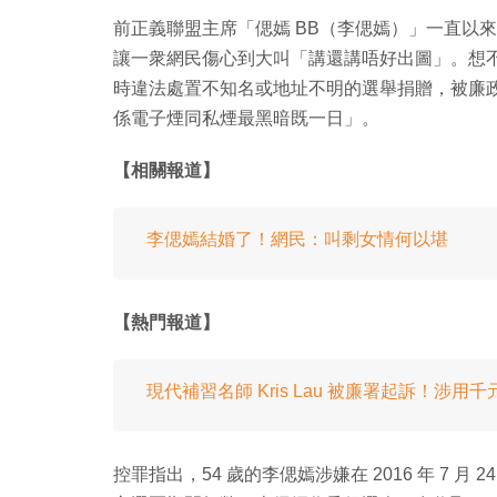
前正義聯盟主席「偲嫣 BB（李偲嫣）」一直以
讓一衆網民傷心到大叫「講還講唔好出圖」。想不
時違法處置不知名或地址不明的選舉捐贈，被廉
係電子煙同私煙最黑暗既一日」。
【相關報道】
李偲嫣結婚了！網民：叫剩女情何以堪
【熱門報道】
現代補習名師 Kris Lau 被廉署起訴！涉用
控罪指出，54 歲的李偲嫣涉嫌在 2016 年 7 月