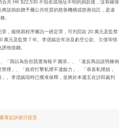
共 HK $22,530 不知名或地址不明的捐款後，沒有確保
及將該捐款贈予屬公共性質的慈善機構或慈善信託，是違
）條。
罪，循簡易程序審訊一經定罪，可判罰款 20 萬元及監禁
0 萬元及監禁 7 年。李偲嫣近年涉及虧空公款、欠債等情
色誘他借錢。
」、「我以為告佢競選海報 P 圖添」、「違反商品說明條例
要禁煙」、「政府打擊私煙不遺餘力」、「恭喜私煙姐，
日」。李偲嫣現時已獲准保釋，並將於本週五在沙田裁判
被廉署起訴後日提堂