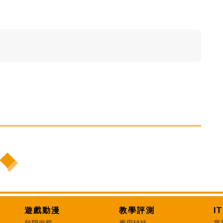
遊戲動漫
教學評測
I
熱門遊戲
應用秘技
業