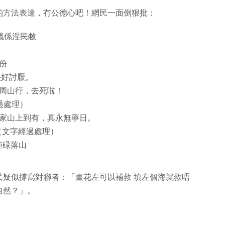
的方法表達，冇公德心吧！網民一面倒狠批：
賺嘅係淫民敝
份
很好討厭。
周山行，去死啦！
過處理）
家山上到有，真永無寧日。
（文字經過處理）
佢碌落山
民疑似撐寫對聯者：「畫花左可以補救 填左個海就救唔
自然？」。