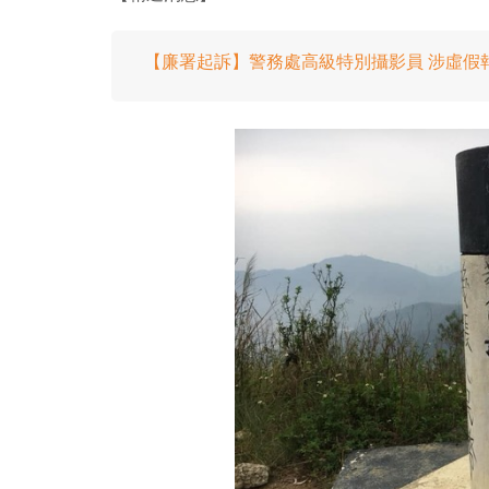
【廉署起訴】警務處高級特別攝影員 涉虛假報價