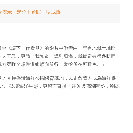
女表示一定分手 網民：唔成熟
基金《讓下一代看見》的影片中做旁白，罕有地就土地問
的人工島，更謂「我知道一講到填海，就肯定有很多唔同
嘅方案咩？想香港繼續向前行，取捨係在所難免。」
 月才支持香港海洋公園保育基地，以走飲管方式為海洋保
造地，破壞海洋生態，更留言直指「好 X 反高潮呀你，劉德