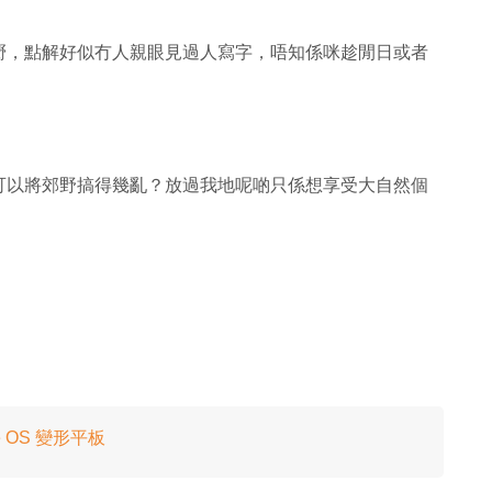
嘢，點解好似冇人親眼見過人寫字，唔知係咪趁閒日或者
可以將郊野搞得幾亂？放過我地呢啲只係想享受大自然個
ome OS 變形平板