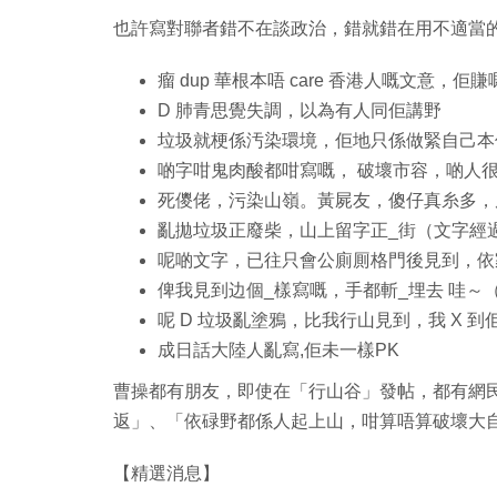
也許寫對聯者錯不在談政治，錯就錯在用不適當
瘤 dup 華根本唔 care 香港人嘅文意，佢
D 肺青思覺失調，以為有人同佢講野
垃圾就梗係汚染環境，佢地只係做緊自己本
啲字咁鬼肉酸都咁寫嘅， 破壞市容，啲人
死儍佬，污染山嶺。黃屍友，傻仔真糸多，
亂拋垃圾正廢柴，山上留字正_街（文字經
呢啲文字，已往只會公廁厠格門後見到，依
俾我見到边個_樣寫嘅，手都斬_埋去 哇～
呢 D 垃圾亂塗鴉，比我行山見到，我 X 到
成日話大陸人亂寫,佢未一樣PK
曹操都有朋友，即使在「行山谷」發帖，都有網
返」、「依碌野都係人起上山，咁算唔算破壞大
【精選消息】