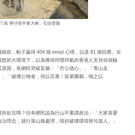
丫島 華仔填平東大嶼」石頭塗鴉
帖子贏得 404 個 emoji 心情，以及 81 個回應。在
憤怒的大環境下，以為獲得同聲同氣的香港人支持你就輸
其原因，有網民突破盲腸：「冇公德心」、「青山走
」、「破壞公物者，何以言勇！鼠輩圖鴉，嗤之以
暢所欲言嗎？但有網民認為行山不要講政治：「大家喜愛
政治理念，就行落山後處理，唔好破壞環境呀垃圾人。」