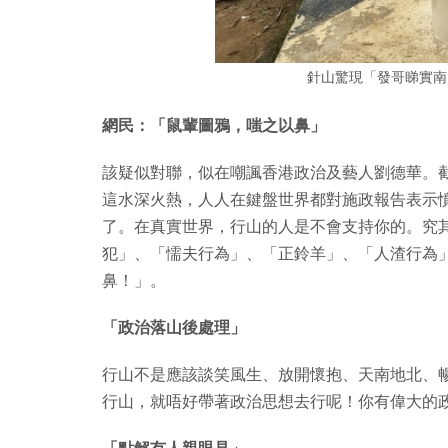
針山驚現「發哥睇實南
網民：「鼠輩圖鴉，嗤之以鼻」
該疑似對聯，似在嘲諷香港政治及藝人劉德華。截稿前，
這水深火熱，人人在鍵盤世界都對施政報告表示
了。在真實世界，行山的人是不會支持你的。究
犯」、「懦夫行為」、「正鈴羊」、「人渣行為
鼻！」。
「政治落山後處理」
行山不是應該談笑風生、放開懷抱、天南地北、
行山，就唔好帶著政治思想去行呢！你有偉大的