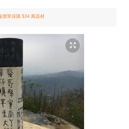
單採購 $34 萬器材