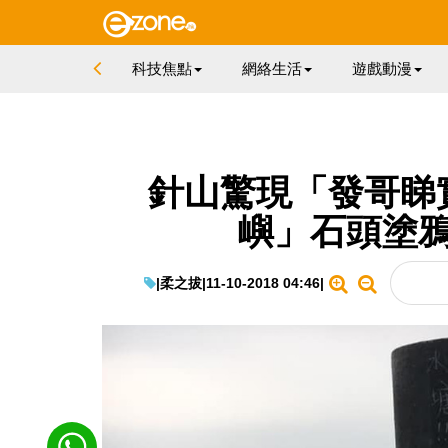
科技焦點
網絡生活
遊戲動漫
針山驚現「發哥睇
嶼」石頭塗鴉
|
柔之拔
|
11-10-2018 04:46
|