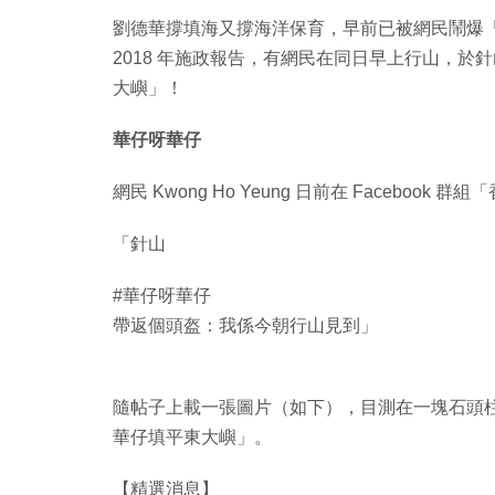
劉德華撐填海又撐海洋保育，早前已被網民鬧爆「好 
2018 年施政報告，有網民在同日早上行山，於
大嶼」！
華仔呀華仔
網民 Kwong Ho Yeung 日前在 Facebo
「針山
#華仔呀華仔
帶返個頭盔：我係今朝行山見到」
隨帖子上載一張圖片（如下），目測在一塊石頭
華仔填平東大嶼」。
【精選消息】