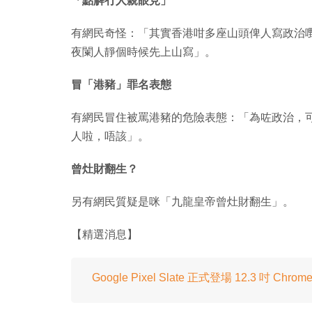
「點解冇人親眼見」
有網民奇怪：「其實香港咁多座山頭俾人寫政治
夜闌人靜個時候先上山寫」。
冒「港豬」罪名表態
有網民冒住被罵港豬的危險表態：「為咗政治，
人啦，唔該」。
曾灶財翻生？
另有網民質疑是咪「九龍皇帝曾灶財翻生」。
【精選消息】
Google Pixel Slate 正式登場 12.3 吋 Chr