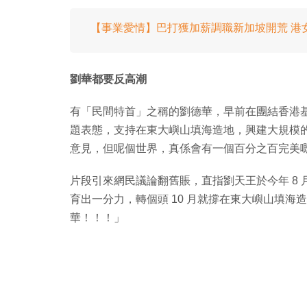
【事業愛情】巴打獲加薪調職新加坡開荒 港
劉華都要反高潮
有「民間特首」之稱的劉德華，早前在團結香港
題表態，支持在東大嶼山填海造地，興建大規模
意見，但呢個世界，真係會有一個百分之百完美
片段引來網民議論翻舊賬，直指劉天王於今年 8
育出一分力，轉個頭 10 月就撐在東大嶼山填海
華！！！」