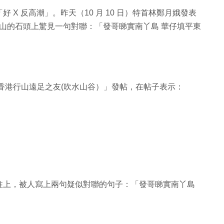
X 反高潮」。昨天（10 月 10 日）特首林鄭月娥發表
針山的石頭上驚見一句對聯：「發哥睇實南丫島 華仔填平東
ok 群組「香港行山遠足之友(吹水山谷）」發帖，在帖子表示：
柱上，被人寫上兩句疑似對聯的句子：「發哥睇實南丫島