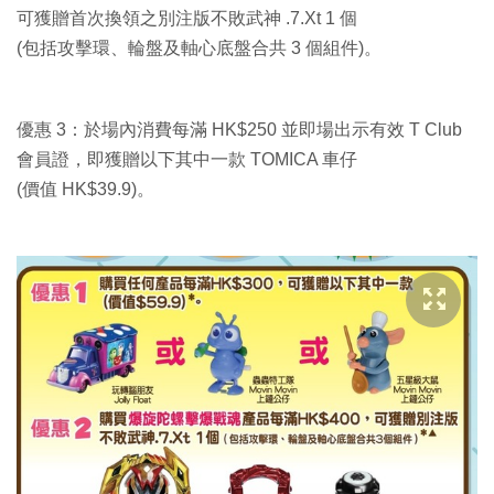
可獲贈首次換領之別注版不敗武神 .7.Xt 1 個
(包括攻擊環、輪盤及軸心底盤合共 3 個組件)。
優惠 3：於場內消費每滿 HK$250 並即場出示有效 T Club
會員證，即獲贈以下其中一款 TOMICA 車仔
(價值 HK$39.9)。