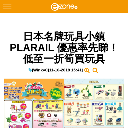
搜尋
日本名牌玩具小鎮
Facebook
Instagram
PLARAIL 優惠率先睇！
科技焦點
低至一折筍買玩具
網絡生活
遊戲動漫
|
WinkyC
|
11-10-2018 15:41
|
教學評測
EduTech
IT Times
生成式AI與雲端應用
Enterprise Digital Transformation