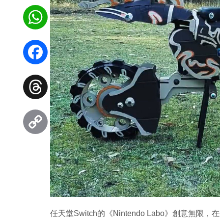
WhatsApp
Facebook
Threads
Copy
Link
任天堂Switch的《Nintendo Labo》創