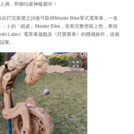
發聲人偶，即睇玩家神級製作！
在打完英傑之詩後可取得Master Bike零式電單車，一名
１：１的「紙皮」Master Bike，並有完整塗裝上色，車頭
ndo Labo》電單車遊戲及《孖寶賽車》的體感操作，這個
的冠軍。