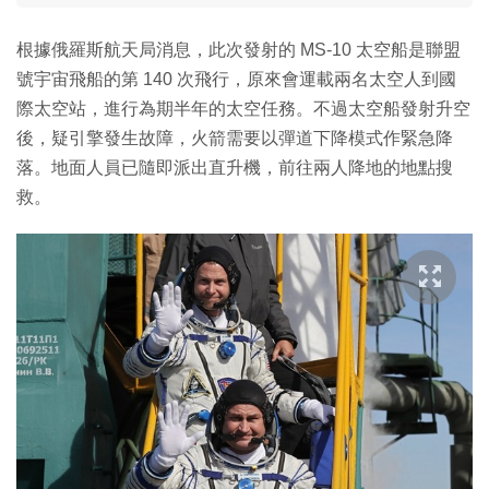
根據俄羅斯航天局消息，此次發射的 MS-10 太空船是聯盟
號宇宙飛船的第 140 次飛行，原來會運載兩名太空人到國
際太空站，進行為期半年的太空任務。不過太空船發射升空
後，疑引擎發生故障，火箭需要以彈道下降模式作緊急降
落。地面人員已隨即派出直升機，前往兩人降地的地點搜
救。