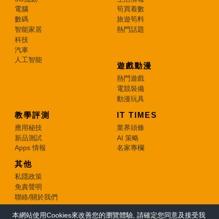
電腦
筍買着數
數碼
旅遊筍料
智能家居
熱門話題
科技
汽車
人工智能
遊戲動漫
熱門遊戲
電競裝備
動漫玩具
教學評測
IT TIMES
應用秘技
業界頭條
新品測試
AI 策略
Apps 情報
名家專欄
其他
私隱政策
免責聲明
聯絡/關於我們
本網站使用Cookies來改善您的瀏覽體驗, 請確定您同意及接受我
© 2026 e-zone. All Rights Reserved.