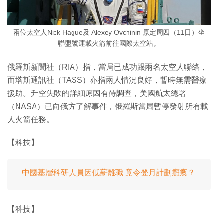
兩位太空人Nick Hague及 Alexey Ovchinin 原定周四（11日）坐
聯盟號運載火箭前往國際太空站。
俄羅斯新聞社（RIA）指，當局已成功跟兩名太空人聯絡，
而塔斯通訊社（TASS）亦指兩人情況良好，暫時無需醫療
援助。升空失敗的詳細原因有待調查，美國航太總署
（NASA）已向俄方了解事件，俄羅斯當局暫停發射所有載
人火箭任務。
【科技】
中國基層科研人員因低薪離職 竟令登月計劃癱瘓？
【科技】