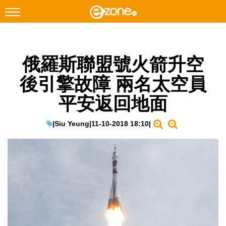
搜尋
俄羅斯聯盟號火箭升空
Facebook
Instagram
後引擎故障 兩名太空員
科技焦點
平安返回地面
網絡生活
遊戲動漫
|
Siu Yeung
|
11-10-2018 18:10
|
教學評測
EduTech
IT Times
生成式AI與雲端應用
Enterprise Digital Transformation