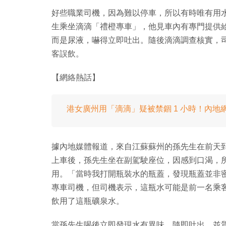
好些職業司機，因為難以停車，所以有時唯有用
生乘坐滴滴「禮橙專車」，他見車內有專門提供
而是尿液，嚇得立即吐出。隨後滴滴調查核實，
客誤飲。
【網絡熱話】
港女廣州用「滴滴」疑被禁錮 1 小時！內
據內地媒體報道，來自江蘇蘇州的孫先生在前天到
上車後，孫先生坐在副駕駛座位，因感到口渴，
用。「當時我打開瓶裝水的瓶蓋，發現瓶蓋並非
專車司機，但司機表示，這瓶水可能是前一名乘
飲用了這瓶礦泉水。
當孫先生喝後立即發現水有異味，隨即吐出，並