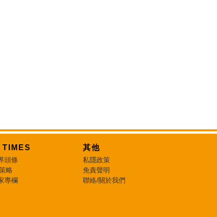
T TIMES
其他
界頭條
私隱政策
 策略
免責聲明
家專欄
聯絡/關於我們