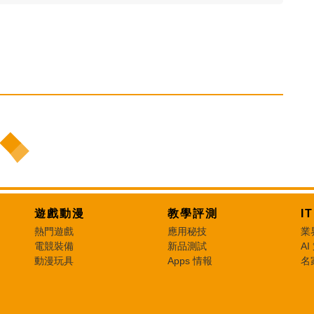
遊戲動漫
教學評測
I
熱門遊戲
應用秘技
業
電競裝備
新品測試
AI
動漫玩具
Apps 情報
名