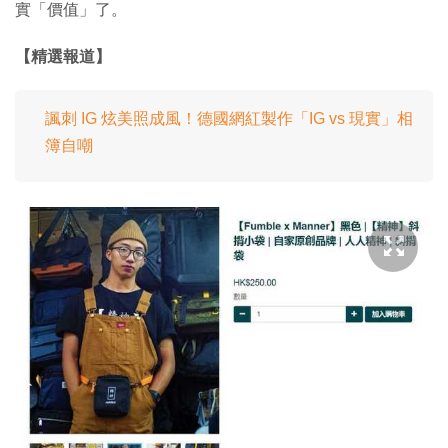
實「價值」了。
【精選報道】
諷刺 IG 炫美照成風！德國網紅製作「IG vs 現實」相
簿自嘲