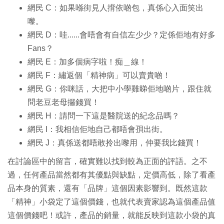
網民 C：如果喺街見人揹依啲包，真係心入面笑出
嚟。
網民 D：哇......會唔會有自信左少少？定係佢地有好多
Fans？
網民 E：加多個病字啦！痴＿線！
網民 F：繡返個「精神病」可以賣貴啲！
網民 G：你咪話，大把中小學雞睇佢地啲片，跟住就
問老豆老母攞錢買！
網民 H：請問一下這是醫院送的紀念品嗎？
網民 I：我相信佢地自己都唔會孭出街。
網民 J：真係送都唔敢拎出嚟用，仲要我比錢買！
在討論區中的留言，確實難以找到較為正面的評語。之不
過，任何產品當然都有其優點與缺點，定價高低，除了看產
品本身的質素，還有「品牌」這個因素影響到。既然這款
「精神」小袋定了這個價錢，也就代表賣家認為這個產品值
這個價錢吧！或許，產品的銷量，就能反映到這款小袋的真