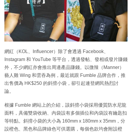
網紅（KOL、Influencer）除了會透過 Facebook、
Instagram 和 YouTube 等平台，透過發帖、發相或發片賺錢
外，不少網紅亦會推出周邊產品賺錢。以微辣（Manner）
藝人雞 Wing 和雲吞為例，最近就跟 Fumble 品牌合作，推
出售價為 HK$250 的斜揹小袋，卻引起連登網民熱烈討
論。
根據 Fumble 網站上的介紹，該斜揹小袋採用優質防水尼龍
面料，具備雙袋收納、內袋設有多個插位和內袋設有鑰匙扣
等特點。斜揹小袋的大小為 160mm x 180mm x 35mm，分
設橙色、黑色和品牌綠色可供選購，每個色款均會附設橙