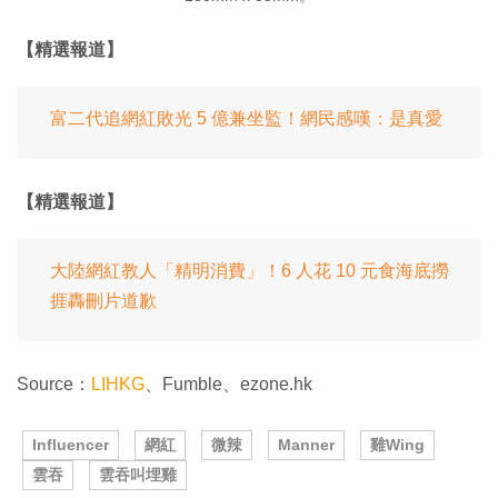
【精選報道】
富二代追網紅敗光 5 億兼坐監！網民感嘆：是真愛
【精選報道】
大陸網紅教人「精明消費」！6 人花 10 元食海底撈
捱轟刪片道歉
Source：
LIHKG
、Fumble、ezone.hk
Influencer
網紅
微辣
Manner
雞Wing
雲吞
雲吞叫埋雞