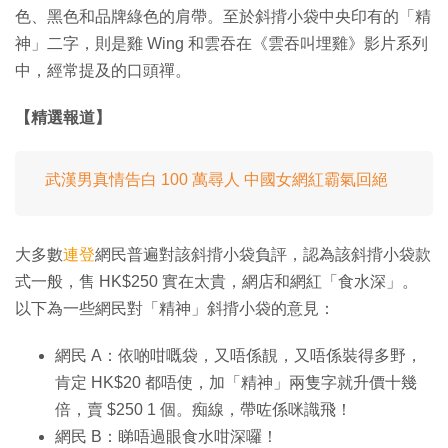
色、黑色和品牌綠色的肩帶。至於斜揹小袋中央印有的「精
神」二字，則是雞 Wing 和雲吞在《雲吞叫埋雞》影片系列
中，經常提及的口頭禪。
【精選報道】
武漢男真情告白 100 萬尋人 中國女網紅霸氣回絕
大多數
連登
網民普遍對該斜揹小袋負評，認為該斜揹小袋款
式一般，售 HK$250 實在太貴，網店和網紅「食水深」。
以下為一些網民對「精神」斜揹小袋的意見：
網民 A：依啲咁嘅袋，又唔係靚，又唔係裝得多野，
肯定 HK$20 都唔使，加「精神」兩隻字就升價十幾
倍，賣 $250 1 個。痴線，帶咗係咪識飛！
網民 B：睇唔過眼食水咁深囉！