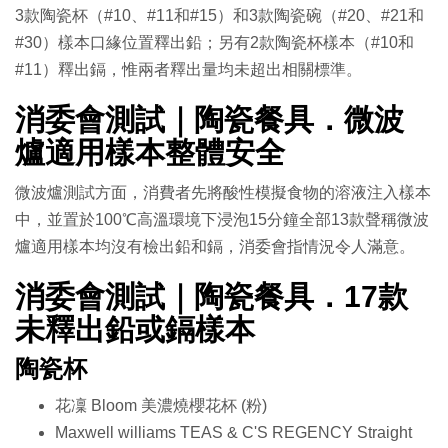
3款陶瓷杯（#10、#11和#15）和3款陶瓷碗（#20、#21和
#30）樣本口緣位置釋出鉛；另有2款陶瓷杯樣本（#10和
#11）釋出鎘，惟兩者釋出量均未超出相關標準。
消委會測試｜陶瓷餐具．微波
爐適用樣本整體安全
微波爐測試方面，消費者先將酸性模擬食物的溶液注入樣本
中，並置於100℃高溫環境下浸泡15分鐘全部13款聲稱微波
爐適用樣本均沒有檢出鉛和鎘，消委會指情況令人滿意。
消委會測試｜陶瓷餐具．17款
未釋出鉛或鎘樣本
陶瓷杯
花凜 Bloom 美濃燒櫻花杯 (粉)
Maxwell williams TEAS & C'S REGENCY Straight