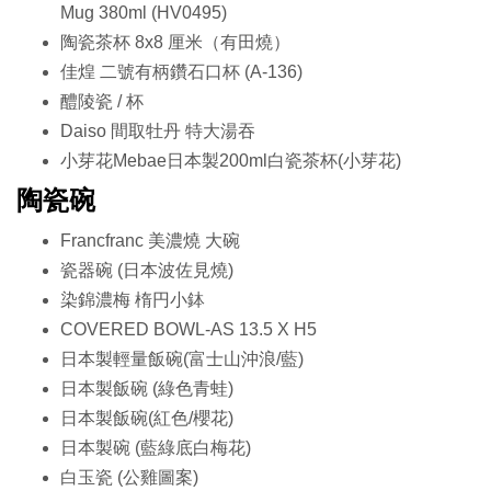
Mug 380ml (HV0495)
陶瓷茶杯 8x8 厘米（有田燒）
佳煌 二號有柄鑽石口杯 (A-136)
醴陵瓷 / 杯
Daiso 間取牡丹 特大湯吞
小芽花Mebae日本製200ml白瓷茶杯(小芽花)
陶瓷碗
Francfranc 美濃燒 大碗
瓷器碗 (日本波佐見燒)
染錦濃梅 楕円小鉢
COVERED BOWL-AS 13.5 X H5
日本製輕量飯碗(富士山沖浪/藍)
日本製飯碗 (綠色青蛙)
日本製飯碗(紅色/櫻花)
日本製碗 (藍綠底白梅花)
白玉瓷 (公雞圖案)