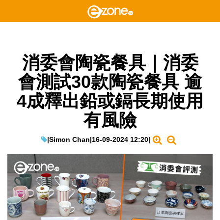
消委會陶瓷餐具｜消委
會測試30款陶瓷餐具 逾
4成釋出鉛或鎘長期使用
有風險
|
Simon Chan
|
16-09-2024 12:20
|