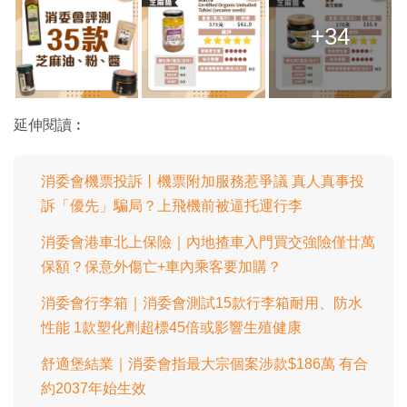
+34
延伸閱讀︰
消委會機票投訴丨機票附加服務惹爭議 真人真事投
訴「優先」騙局？上飛機前被逼托運行李
消委會港車北上保險｜內地揸車入門買交強險僅廿萬
保額？保意外傷亡+車內乘客要加購？
消委會行李箱｜消委會測試15款行李箱耐用、防水
性能 1款塑化劑超標45倍或影響生殖健康
舒適堡結業｜消委會指最大宗個案涉款$186萬 有合
約2037年始生效