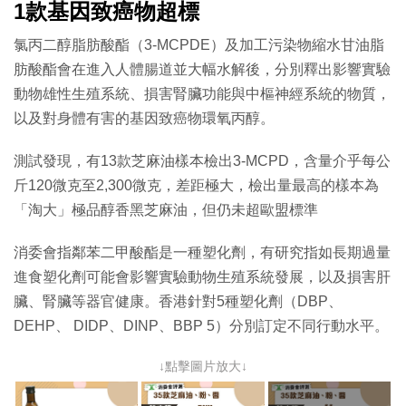
1款基因致癌物超標
氯丙二醇脂肪酸酯（3-MCPDE）及加工污染物縮水甘油脂
肪酸酯會在進入人體腸道並大幅水解後，分別釋出影響實驗
動物雄性生殖系統、損害腎臟功能與中樞神經系統的物質，
以及對身體有害的基因致癌物環氧丙醇。
測試發現，有13款芝麻油樣本檢出3-MCPD，含量介乎每公
斤120微克至2,300微克，差距極大，檢出量最高的樣本為
「淘大」極品醇香黑芝麻油，但仍未超歐盟標準
消委會指鄰苯二甲酸酯是一種塑化劑，有研究指如長期過量
進食塑化劑可能會影響實驗動物生殖系統發展，以及損害肝
臟、腎臟等器官健康。香港針對5種塑化劑（DBP、
DEHP、 DIDP、DINP、BBP 5）分別訂定不同行動水平。
↓點擊圖片放大↓