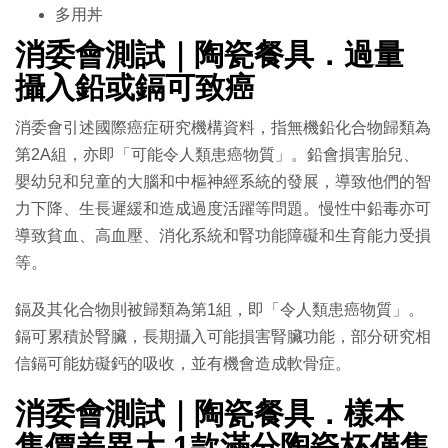
多用丼
消委會測試｜陶瓷餐具．過量
攝入鉛或鎘可致癌
消委會引述國際癌症研究機構資料，指無機鉛化合物歸類為
第2A組，亦即「可能令人類患癌物質」。鉛會損害胎兒、
嬰幼兒和兒童的大腦和中樞神經系統的發展，導致他們的智
力下降、生長遲緩和造成過度活躍等問題。慢性中鉛毒亦可
導致貧血、高血壓、消化系統和腎功能障礙和生育能力受損
等。
鎘及其化合物則被歸類為第1組，即「令人類患癌物質」。
鎘可累積於腎臟，長期攝入可能損害腎臟功能，部分研究相
信鎘可能妨礙鈣的吸收，並有機會造成軟骨症。
消委會測試｜陶瓷餐具．樣本
售價差異大 1款滿分陶瓷杯僅售