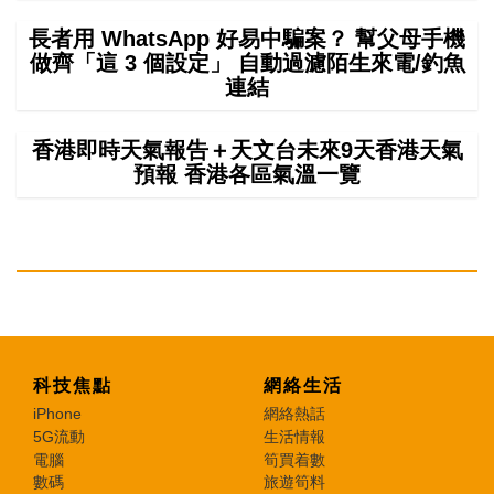
長者用 WhatsApp 好易中騙案？ 幫父母手機
做齊「這 3 個設定」 自動過濾陌生來電/釣魚
連結
香港即時天氣報告＋天文台未來9天香港天氣
預報 香港各區氣溫一覽
科技焦點
網絡生活
iPhone
網絡熱話
5G流動
生活情報
電腦
筍買着數
數碼
旅遊筍料