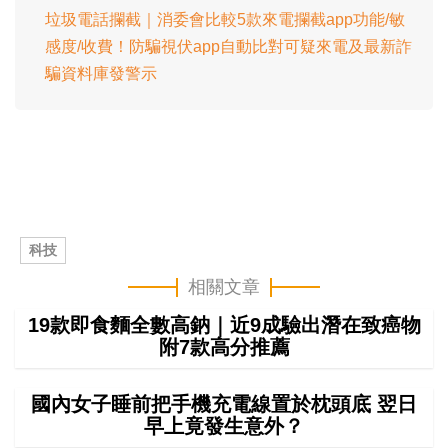
垃圾電話攔截｜消委會比較5款來電攔截app功能/敏
感度/收費！防騙視伏app自動比對可疑來電及最新詐
騙資料庫發警示
科技
相關文章
19款即食麵全數高鈉｜近9成驗出潛在致癌物
附7款高分推薦
國內女子睡前把手機充電線置於枕頭底 翌日
早上竟發生意外？