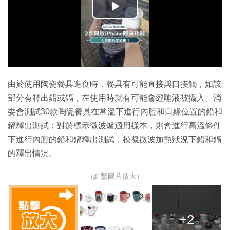
播
放
影
片
由於使用陶瓷餐具進食時，餐具有可能直接與口接觸，如該
部分有釋出鉛或鎘，在使用時就有可能會經唾液被攝入。消
委會測試30款陶瓷餐具在常溫下進行內腔和口緣位置的鉛和
鎘釋出測試；對於標示微波爐適用樣本，則會進行高溫條件
下進行內腔的鉛和鎘釋出測試，模擬微波加熱狀況下鉛和鎘
的釋出情況。
↓點擊圖片放大↓
+2