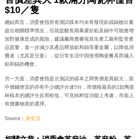
$10／隻
總結而言，消委會指所有測試樣本均未有發現鉛或鎘檢出量
超出相關標準情況，但就提醒長期暴露於鉛及鎘中可能會增
加對健康造成的風險，建議廠商應審視其生產工藝和監管產
品質量，進一步減少其產品釋放鉛和鎘等重金屬，以降低消
費者（尤其是兒童），從日常生活中因使用陶瓷餐具而攝入
鉛和鎘的機會。
另一方面，消委會指是次測試的樣本之間售價差異頗大，當
中價錢便宜的亦有不少總評分達5分，而價格最高的1款陶瓷
杯樣本的總評分反而較低，可見純粹從功能上考慮，市面上
有價廉物美的選擇。
Source：
港生活