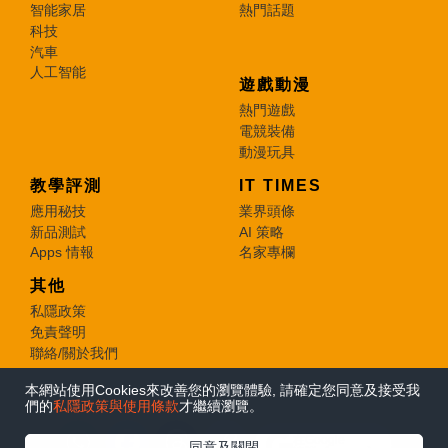
智能家居
熱門話題
科技
汽車
人工智能
遊戲動漫
熱門遊戲
電競裝備
動漫玩具
教學評測
IT TIMES
應用秘技
業界頭條
新品測試
AI 策略
Apps 情報
名家專欄
其他
私隱政策
免責聲明
聯絡/關於我們
本網站使用Cookies來改善您的瀏覽體驗, 請確定您同意及接受我
© 2026 e-zone. All Rights Reserved.
們的
私隱政策與使用條款
才繼續瀏覽。
在Google
同意及關閉