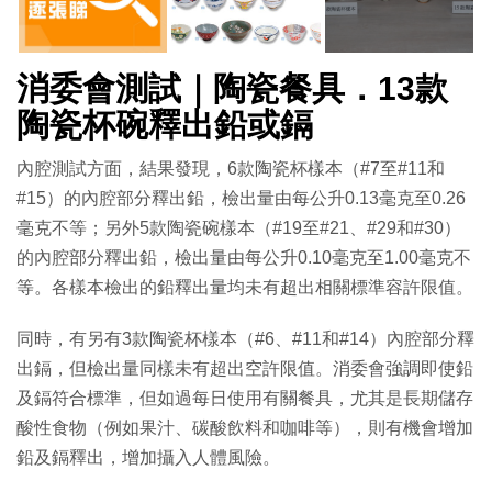
消委會測試｜陶瓷餐具．13款
陶瓷杯碗釋出鉛或鎘
內腔測試方面，結果發現，6款陶瓷杯樣本（#7至#11和
#15）的內腔部分釋出鉛，檢出量由每公升0.13毫克至0.26
毫克不等；另外5款陶瓷碗樣本（#19至#21、#29和#30）
的內腔部分釋出鉛，檢出量由每公升0.10毫克至1.00毫克不
等。各樣本檢出的鉛釋出量均未有超出相關標準容許限值。
同時，有另有3款陶瓷杯樣本（#6、#11和#14）內腔部分釋
出鎘，但檢出量同樣未有超出空許限值。消委會強調即使鉛
及鎘符合標準，但如過每日使用有關餐具，尤其是長期儲存
酸性食物（例如果汁、碳酸飲料和咖啡等），則有機會增加
鉛及鎘釋出，增加攝入人體風險。