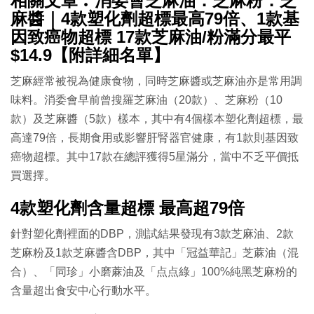
相關文章︰消委會芝麻油．芝麻粉．芝
麻醬｜4款塑化劑超標最高79倍、1款基
因致癌物超標 17款芝麻油/粉滿分最平
$14.9【附詳細名單】
芝麻經常被視為健康食物，同時芝麻醬或芝麻油亦是常用調
味料。消委會早前曾搜羅芝麻油（20款）、芝麻粉（10
款）及芝麻醬（5款）樣本，其中有4個樣本塑化劑超標，最
高達79倍，長期食用或影響肝腎器官健康，有1款則基因致
癌物超標。其中17款在總評獲得5星滿分，當中不乏平價抵
買選擇。
4款塑化劑含量超標 最高超79倍
針對塑化劑裡面的DBP，測試結果發現有3款芝麻油、2款
芝麻粉及1款芝麻醬含DBP，其中「冠益華記」芝蔴油（混
合）、「同珍」小磨蔴油及「点点綠」100%純黑芝麻粉的
含量超出食安中心行動水平。