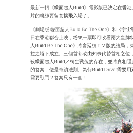
最新一輯《幪面超人Build》電影版已決定在香
片的粉絲要留意撲飛入場了。
《劇場版 幪面超人Build Be The One》和《
日在香港聯合上映，粉絲一票即可收看兩大皇牌
人Build Be The One》將會延續ＴＶ版
拉之塔下成立。三個首都改由知事代替首相之位
殺幪面超人Build／桐生戰兔的存在，並將真
的答案，便是奇蹪法則。為何Build Driver需
需要戰鬥？答案只有一個！