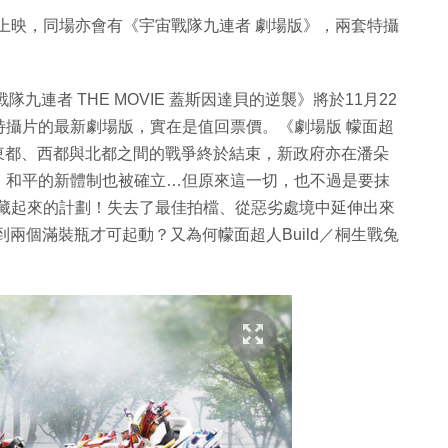
港上映，同場亦會有《宇宙戰隊九連者 劇場版》，兩套特攝
宇宙戰隊九連者 THE MOVIE 蓋斯因達貝的逆襲》將於11月22
特攝片的最新劇場版，實在是值回票價。《劇場版 幪面超
的結局，東都、西都與北都之間的戰爭終於結束，新政府亦在潘朵
，和平的新體制也被確立…但原來這一切，也不過是要抹
相隱藏起來的計劃！失去了最佳拍檔、從惡劣處境中延伸出來
要用到兩個滿裝瓶才可起動？又為何幪面超人Build／桐生戰兔