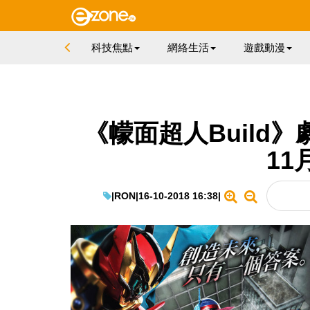
科技焦點
網絡生活
遊戲動漫
《幪面超人Build
11
|
RON
|
16-10-2018 16:38
|