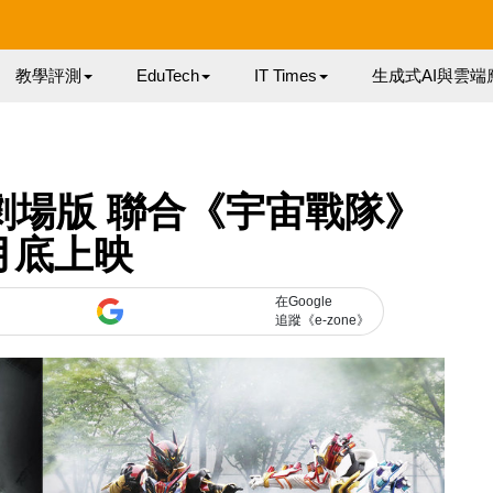
教學評測
EduTech
IT Times
生成式AI與雲端
》劇場版 聯合《宇宙戰隊》
月底上映
在Google
追蹤《e-zone》