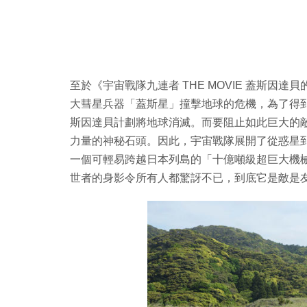
至於《宇宙戰隊九連者 THE MOVIE 蓋斯
大彗星兵器「蓋斯星」撞擊地球的危機，為了得
斯因達貝計劃將地球消滅。而要阻止如此巨大的
力量的神秘石頭。因此，宇宙戰隊展開了從惑星
一個可輕易跨越日本列島的「十億噸級超巨大機
世者的身影令所有人都驚訝不已，到底它是敵是