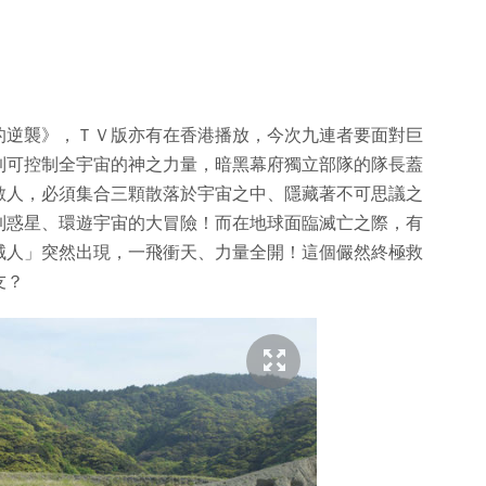
因達貝的逆襲》，ＴＶ版亦有在香港播放，今次九連者要面對巨
到可控制全宇宙的神之力量，暗黑幕府獨立部隊的隊長蓋
敵人，必須集合三顆散落於宇宙之中、隱藏著不可思議之
到惑星、環遊宇宙的大冒險！而在地球面臨滅亡之際，有
械人」突然出現，一飛衝天、力量全開！這個儼然終極救
友？