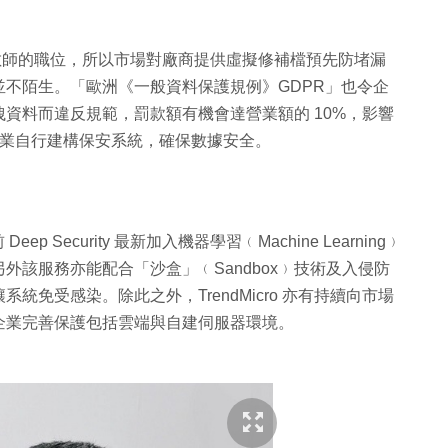
 核數師的職位，所以市場對廠商提供虛擬修補檔預先防堵漏
不陌生。「歐洲《一般資料保護規例》GDPR」也令企
資料而違反規範，罰款額有機會達營業額的 10%，影響
上有助企業自行建構保安系統，確保數據安全。
Security 最新加入機器學習﹙Machine Learning﹚
該服務亦能配合「沙盒」﹙Sandbox﹚技術及入侵防
免受感染。除此之外，TrendMicro 亦有持續向市場
企業完善保護包括雲端與自建伺服器環境。