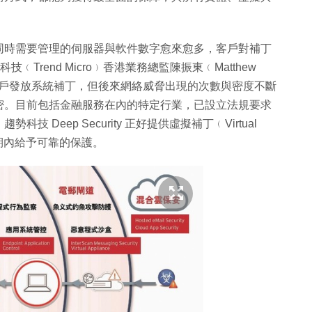
同時需要管理的伺服器與軟件數字愈來愈多，客戶對補丁
科技﹙Trend Micro﹚香港業務總監陳振東﹙Matthew
用戶發放系統補丁，但後來網絡威脅出現的次數與密度不斷
密。目前包括金融服務在內的特定行業，已設立法規要求
Deep Security 正好提供虛擬補丁﹙Virtual
空期內給予可靠的保護。