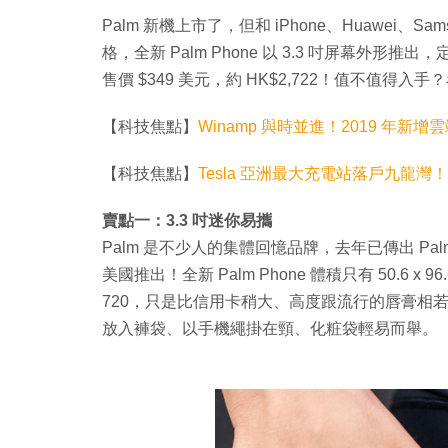
Palm 新機上市了，但和 iPhone、Huawei
格，全新 Palm Phone 以 3.3 吋屏幕外
售價 $349 美元，約 HK$2,722！值不值得
【科技焦點】
Winamp 與時並進！2019 年新增雲端
【科技焦點】
Tesla 亞洲最大充電站落戶九龍灣
賣點一：3.3 吋迷你易攜
Palm 是不少人的集體回憶品牌，去年已傳出 Palm
美國推出！全新 Palm Phone 體積只有 50.6 x 96.
720，只是比信用卡稍大、高度跟流行的唇膏相若。由於
放入褲袋、以手機繩掛在頸、化粧袋輕易而舉。