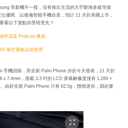
、Samsung 等新機不一樣，沒有推出主流的大芒劉海多鏡等規
形推出，定位優閒、以後備智能手機自居，預計 11 月於美國上市，
入手？看看以下賣點你受唔受先？
串流及 Podcast 播放
！50 個充電樁以供使用
 手機回歸，而全新 Palm Phone 亦於今天發表，11 月於
6 x 7.4mm，搭載 3.3 吋的 LCD 屏幕解像度僅有 1,280 ×
全新 Palm Phone 只有 62.5g，體積迷你，因此要