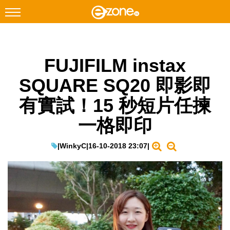
搜尋
FUJIFILM instax
Facebook
Instagram
SQUARE SQ20 即影即
科技焦點
有實試！15 秒短片任揀
網絡生活
一格即印
遊戲動漫
教學評測
|
WinkyC
|
16-10-2018 23:07
|
EduTech
IT Times
生成式AI與雲端應用
Enterprise Digital Transformation