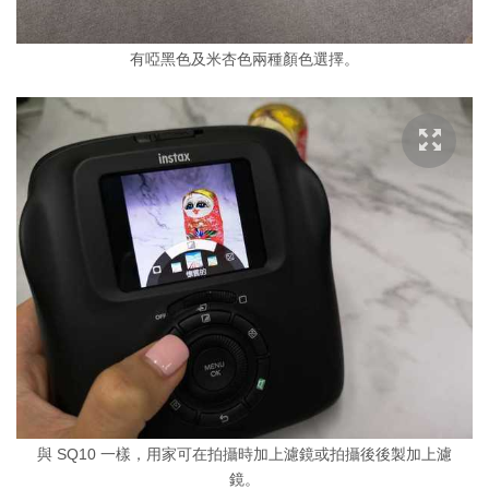
有啞黑色及米杏色兩種顏色選擇。
與 SQ10 一樣，用家可在拍攝時加上濾鏡或拍攝後後製加上濾
鏡。