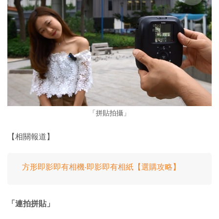
「拼貼拍攝」
【相關報道】
方形即影即有相機‧即影即有相紙【選購攻略】
「連拍拼貼」