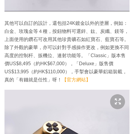
其他可以自訂的設計，還包括24K鍍金以外的塗層，例如：
白金、玫瑰金等４種，按鈕物料可選鋅、鈦、炭纖、鎂等，
上面使用的鑽石可改用其他珍貴礦石如紅寶石、藍寶石等。
除了外觀的豪華，亦可以針對手感操作更改，例如更換不同
高度的控制杆、扳機位、連射功能等。「Classic」版本售
價US$8,495（約HK$67,000），「Deluxe」版售價
US$13,995（約HK$110,000），手掣會以豪華鋁箱裝載，
真的「有錢就是任性」呀！
【官方網站】