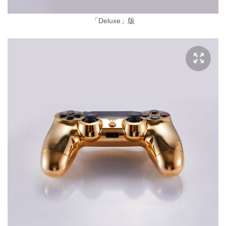
「Deluxe」版