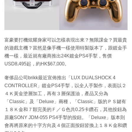
特集
富豪要打機炫耀身家可以怎樣表現出來？無限課金？買最貴
的遊戲主機？當然是像手機一樣使用特製版本了，跟鍍金手
機一樣，最近就有廠商推出24K鍍金PS4手掣，售價
USD8,495起，約HK$67,000。
奢侈品公司brikk最近宣佈推出「LUX DUALSHOCK 4
CONTROLLER」鍍金PS4手掣，以全人手製作，表面以２
４Ｋ黃金塗層加工，再有３層保護油，產品又分為
「Classic」及「Deluxe」兩種，「Classic」版的ＰＳ鍵有
１８Ｋ金和７顆完美的Ｆ／Ｇ色共0.25卡鑽石，其他按鈕為
原廠SONY JDM-055 PS4手掣的按鈕。「Deluxe」版本則
會再將原來的十字方向及４個正面按鈕皆換上１８Ｋ金和鑽