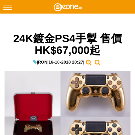
搜尋
24K鍍金PS4手掣 售價
Facebook
Instagram
HK$67,000起
科技焦點
網絡生活
|
RON
|
16-10-2018 20:27
|
遊戲動漫
教學評測
EduTech
IT Times
生成式AI與雲端應用
Enterprise Digital Transformation