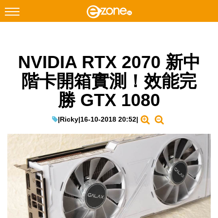
搜尋
NVIDIA RTX 2070 新中
Facebook
Instagram
階卡開箱實測！效能完
科技焦點
勝 GTX 1080
網絡生活
遊戲動漫
|
Ricky
|
16-10-2018 20:52
|
教學評測
EduTech
IT Times
生成式AI與雲端應用
Enterprise Digital Transformation