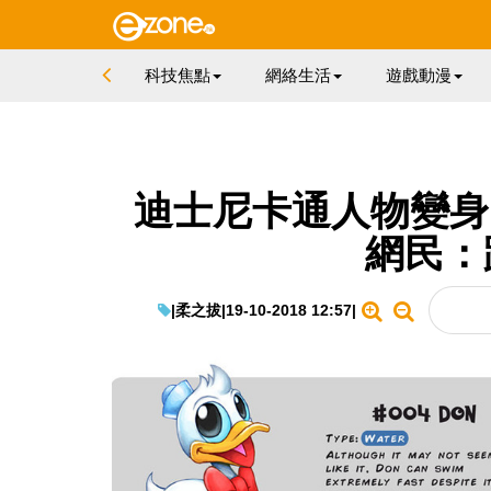
科技焦點
網絡生活
遊戲動漫
迪士尼卡通人物變身 P
網民：
|
柔之拔
|
19-10-2018 12:57
|