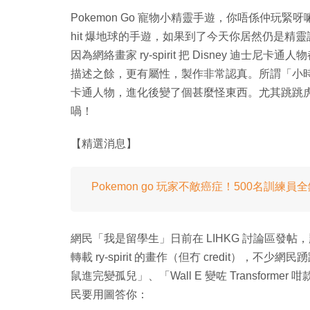
Pokemon Go 寵物小精靈手遊，你唔係仲玩緊呀嘛
hit 爆地球的手遊，如果到了今天你居然仍是精靈
因為網絡畫家 ry-spirit 把 Disney 迪士尼
描述之餘，更有屬性，製作非常認真。所謂「小時了
卡通人物，進化後變了個甚麼怪東西。尤其跳跳
喎！
【精選消息】
Pokemon go 玩家不敵癌症！500名訓練
網民「我是留學生」日前在 LIHKG 討論區發
轉載 ry-spirit 的畫作（但冇 credit），
鼠進完變孤兒」、「Wall E 變咗 Transfo
民要用圖答你：