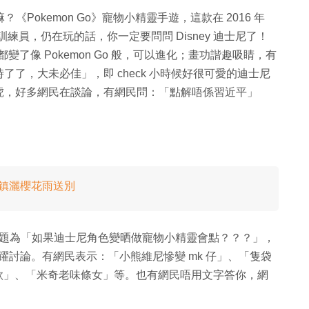
？《Pokemon Go》寵物小精靈手遊，這款在 2016 年
訓練員，仍在玩的話，你一定要問問 Disney 迪士尼了！
卡通人物都變了像 Pokemon Go 般，可以進化；畫功諧趣吸睛，有
了，大未必佳」，即 check 小時候好很可愛的迪士尼
虎，好多網民在談論，有網民問：「點解唔係習近平」
員全鎮灑櫻花雨送別
帖，題為「如果迪士尼角色變晒做寵物小精靈會點？？？」，
不少網民踴躍討論。有網民表示：「小熊維尼慘變 mk 仔」、「隻袋
rmer 咁款」、「米奇老味條女」等。也有網民唔用文字答你，網