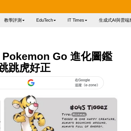
教學評測
EduTech
IT Times
生成式AI與雲端
okemon Go 進化圖鑑
跳跳虎好正
在Google
追蹤《e-zone》