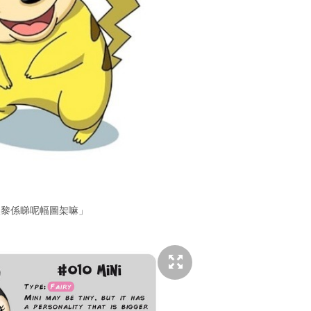
入黎係睇呢幅圖架嘛」