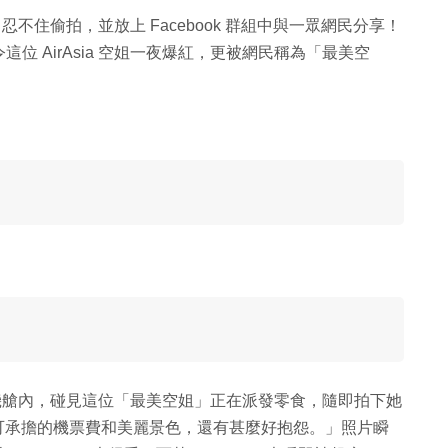
，忍不住偷拍，並放上 Facebook 群組中與一眾網民分享！
 AirAsia 空姐一夜爆紅，更被網民稱為「最美空
a 機艙內，碰見這位「最美空姐」正在派發零食，隨即拍下她
：「可承擔的機票費和美麗景色，還有甚麼好抱怨。」照片瞬