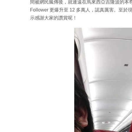
間被網民瘋傳後，就連遠在馬來西亞吉隆波的本尊 Mabe
Follower 更爆升至 12 多萬人，認真厲害。至於
示感謝大家的讚賞呢！