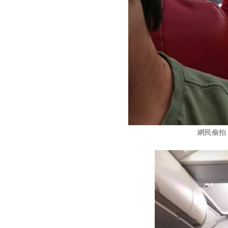
網民偷拍 A