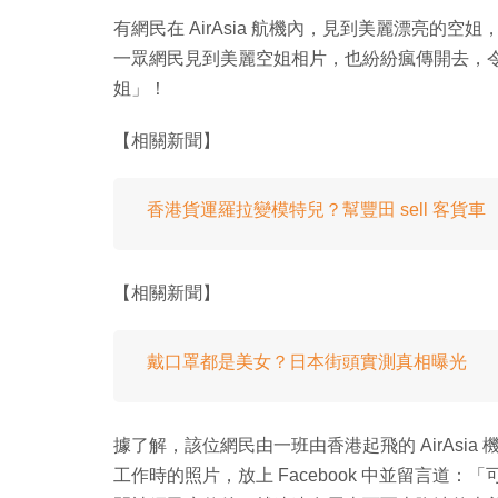
有網民在 AirAsia 航機內，見到美麗漂亮的空姐
一眾網民見到美麗空姐相片，也紛紛瘋傳開去，令這位
姐」！
【相關新聞】
香港貨運羅拉變模特兒？幫豐田 sell 客貨車
【相關新聞】
戴口罩都是美女？日本街頭實測真相曝光
據了解，該位網民由一班由香港起飛的 AirAsi
工作時的照片，放上 Facebook 中並留言道