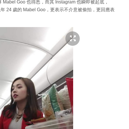
l Goo 也得悉，而其 Instagram 也瞬即被起底，
現年 24 歲的 Mabel Goo，更表示不介意被偷拍，更回應表