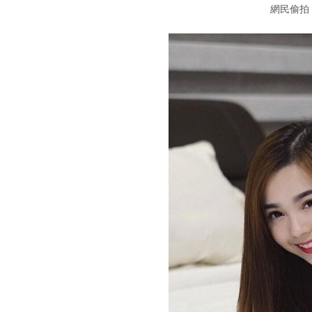
網民偷拍 A