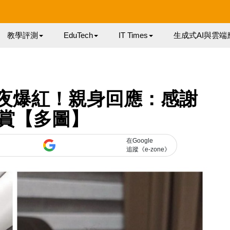
教學評測
EduTech
IT Times
生成式AI與雲端
姐一夜爆紅！親身回應：感謝
賞【多圖】
在Google
追蹤《e-zone》