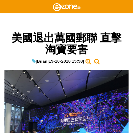
美國退出萬國郵聯 直擊
淘寶要害
|
Brian
|
19-10-2018 15:58
|