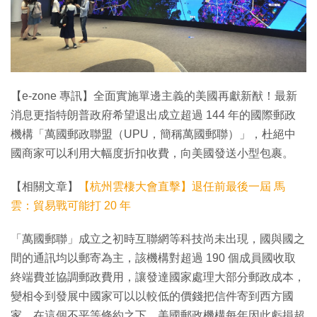
【e-zone 專訊】全面實施單邊主義的美國再獻新猷！最新
消息更指特朗普政府希望退出成立超過 144 年的國際郵政
機構「萬國郵政聯盟（UPU，簡稱萬國郵聯）」，杜絕中
國商家可以利用大幅度折扣收費，向美國發送小型包裹。
【相關文章】
【杭州雲棲大會直擊】退任前最後一屆 馬
雲：貿易戰可能打 20 年
「萬國郵聯」成立之初時互聯網等科技尚未出現，國與國之
間的通訊均以郵寄為主，該機構對超過 190 個成員國收取
終端費並協調郵政費用，讓發達國家處理大部分郵政成本，
變相令到發展中國家可以以較低的價錢把信件寄到西方國
家。在這個不平等條約之下，美國郵政機構每年因此虧損超