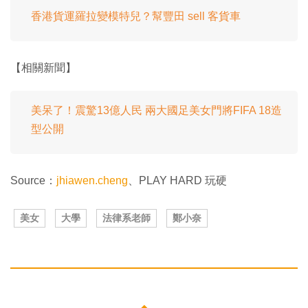
香港貨運羅拉變模特兒？幫豐田 sell 客貨車
【相關新聞】
美呆了！震驚13億人民 兩大國足美女門將FIFA 18造
型公開
Source：
jhiawen.cheng
、PLAY HARD 玩硬
美女
大學
法律系老師
鄭小奈