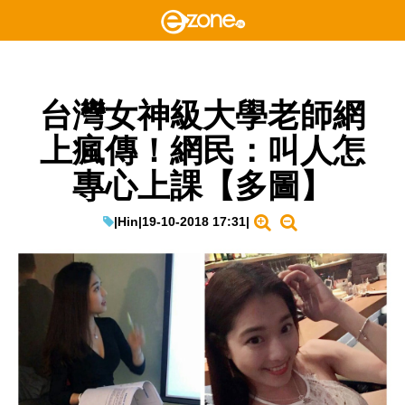
台灣女神級大學老師網
上瘋傳！網民：叫人怎
專心上課【多圖】
|
Hin
|
19-10-2018 17:31
|