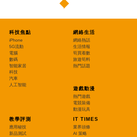
科技焦點
網絡生活
iPhone
網絡熱話
5G流動
生活情報
電腦
筍買着數
數碼
旅遊筍料
智能家居
熱門話題
科技
汽車
人工智能
遊戲動漫
熱門遊戲
電競裝備
動漫玩具
教學評測
IT TIMES
應用秘技
業界頭條
新品測試
AI 策略