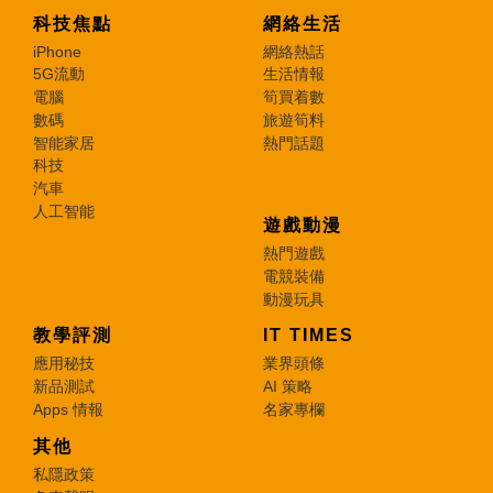
科技焦點
網絡生活
iPhone
網絡熱話
5G流動
生活情報
電腦
筍買着數
數碼
旅遊筍料
智能家居
熱門話題
科技
汽車
人工智能
遊戲動漫
熱門遊戲
電競裝備
動漫玩具
教學評測
IT TIMES
應用秘技
業界頭條
新品測試
AI 策略
Apps 情報
名家專欄
其他
私隱政策