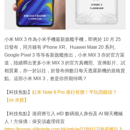
特集
小米 MIX 3 作為小米手機最新旗艦手機，即將於 10 月 25
日發布，同月雖有 iPhone XR、Huawei Mate 20 系列、
Google Pixel 3 等等各新旗艦推出，小米 MIX 3 亦於官方渠
道，陸續釋出更多小米 MIX 3 的官方真機照、宣傳影片、試
相質素，亦一於以往，於發布倒數日每天透露新機的規格賣
點。這部小米 MIX 3，會是你所期待嗎？
【科技焦點】
紅米 Note 6 Pro 港行有價！平玩四鏡頭？
【vs 水貨】
【科技焦點】港府將引入 eID 數碼個人身份及 AI 聊天機械
人！方保僑：保安須處理得宜
https://ezone.ulifestyle.com.hk/article/2189117/港府將引入