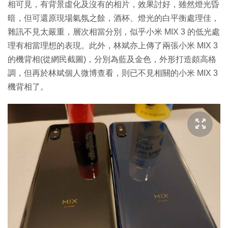
相可見，有背景虛化及沒有的相片，效果討好，雖然燈光昏
暗，但可還原現場氣氛之餘，酒杯、燈光的白平衡處理佳，
雜訊不見太嚴重，層次相當分別，似乎小米 MIX 3 的低光處
理有相當理想的表現。此外，林斌亦上傳了兩張小米 MIX 3
的機背相(從網民截圖)，分別為藍及金色，外形打造頗高格
調，但再於林斌個人微博查看，則已不見相關的小米 MIX 3
機背相了。