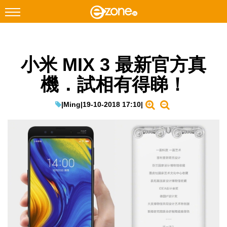
搜尋
小米 MIX 3 最新官方真
Facebook
Instagram
機．試相有得睇！
科技焦點
網絡生活
|
Ming
|
19-10-2018 17:10
|
遊戲動漫
教學評測
EduTech
IT Times
生成式AI與雲端應用
Enterprise Digital Transformation