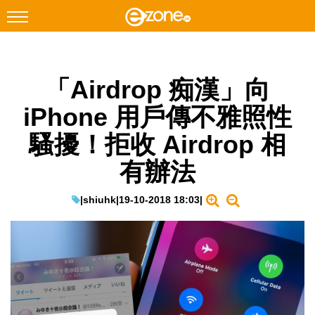
搜尋
「Airdrop 痴漢」向
Facebook
Instagram
iPhone 用戶傳不雅照性
科技焦點
騷擾！拒收 Airdrop 相
網絡生活
有辦法
遊戲動漫
教學評測
|
shiuhk
|
19-10-2018 18:03
|
EduTech
IT Times
生成式AI與雲端應用
Enterprise Digital Transformation