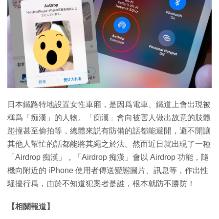
特集
日本鐵路特地設置女性車廂，是因爲電車、鐵道上會出現被
稱爲「痴漢」的人物。「痴漢」會向被害人做出故意的肢體
踫撞甚至偷拍等，總體來説有防備的話都能避開，避不開讓
其他人幫忙的話都能將其繩之於法。然而近日就出現了一種
「Airdrop 痴漢」，「Airdrop 痴漢」會以 Airdrop 功能，隨
機向附近的 iPhone 使用者傳送變態圖片、訊息等，作出性
騷擾行爲，由於不知道犯案者是誰，根本就防不勝防！
【相關報道】