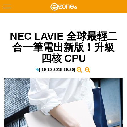
搜尋
NEC LAVIE 全球最輕二
Facebook
Instagram
合一筆電出新版！升級
科技焦點
四核 CPU
網絡生活
遊戲動漫
|
|
19-10-2018 19:20
|
教學評測
EduTech
IT Times
生成式AI與雲端應用
Enterprise Digital Transformation