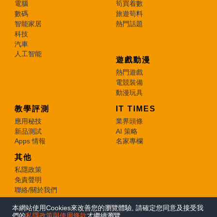
電腦
筍買着數
數碼
旅遊筍料
智能家居
熱門話題
科技
汽車
人工智能
遊戲動漫
熱門遊戲
電競裝備
動漫玩具
教學評測
IT TIMES
應用秘技
業界頭條
新品測試
AI 策略
Apps 情報
名家專欄
其他
私隱政策
免責聲明
聯絡/關於我們
本網站使用Cookies來改善您的瀏覽體驗, 請確定您同意及接受我
© 2026 e-zone. All Rights Reserved.
們的
私隱政策與使用條款
才繼續瀏覽。