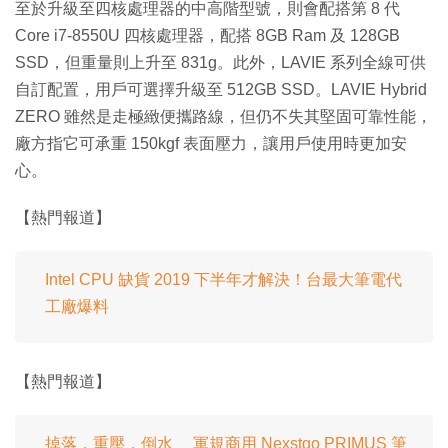
至於升級至四核處理器的中高階型號，則會配搭第 8 代
Core i7-8550U 四核處理器，配搭 8GB Ram 及 128GB
SSD，但重量則上升至 831g。此外，LAVIE 系列全線可供
自訂配置，用戶可選擇升級至 512GB SSD。LAVIE Hybrid
ZERO 雖然是走極緻便攜路線，但仍不失其堅固可靠性能，
廠方指它可承重 150kgf 表面壓力，讓用戶使用時更加安
心。
【熱門報道】
Intel CPU 缺貨 2019 下半年才解決！台最大筆電代
工廠爆料
【熱門報道】
掉落．重壓．倒水 軍規商用 Nexstgo PRIMUS 筆