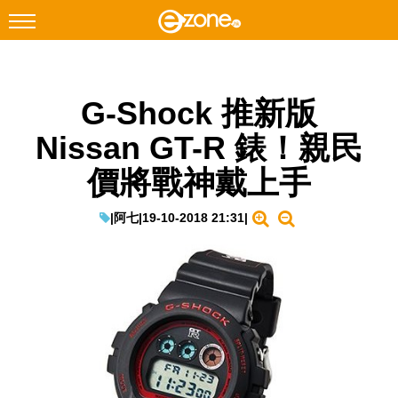
搜尋
G-Shock 推新版
Facebook
Instagram
Nissan GT-R 錶！親民
科技焦點
價將戰神戴上手
網絡生活
遊戲動漫
|
阿七
|
19-10-2018 21:31
|
教學評測
EduTech
IT Times
生成式AI與雲端應用
Enterprise Digital Transformation