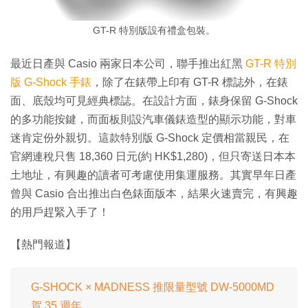
GT-R 特別版設有禮盒包裝。
最近日產與 Casio 兩家日本公司，聯手推出紅黑
GT-R 特別
版 G-Shock 手錶
，除了在錶帶上印有 GT-R 標誌外，在錶
面、底殼均可見經典標誌。在設計方面，錶身保留 G-Shock
的多功能按鍵，而面板則設汽車儀錶造型的顯示功能，對車
迷肯定份外親切。這款特別版 G-Shock 定價相當親民，在
官網連稅只售 18,360 日元(約 HK$1,280)，但只寄送日本本
土地址，有興趣的讀者可考慮使用集運服務。其實早年日產
曾與 Casio 合出推出白色錶面版本，結果火速賣完，有興趣
的用戶趕緊入手了！
【熱門報道】
G-SHOCK × MADNESS 推限量型號 DW-5000MD
賀 35 週年