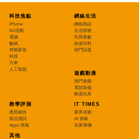
科技焦點
網絡生活
iPhone
網絡熱話
5G流動
生活情報
電腦
筍買着數
數碼
旅遊筍料
智能家居
熱門話題
科技
汽車
人工智能
遊戲動漫
熱門遊戲
電競裝備
動漫玩具
教學評測
IT TIMES
應用秘技
業界頭條
新品測試
AI 策略
Apps 情報
名家專欄
其他