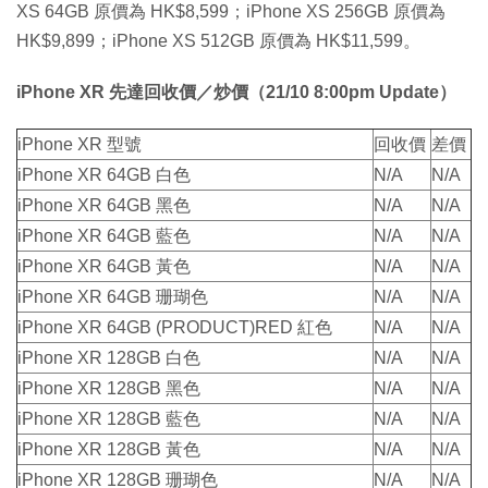
XS 64GB 原價為 HK$8,599；iPhone XS 256GB 原價為
HK$9,899；iPhone XS 512GB 原價為 HK$11,599。
iPhone XR 先達回收價／炒價（21/10 8:00pm Update）
iPhone XR 型號
回收價
差價
iPhone XR 64GB 白色
N/A
N/A
iPhone XR 64GB 黑色
N/A
N/A
iPhone XR 64GB 藍色
N/A
N/A
iPhone XR 64GB 黃色
N/A
N/A
iPhone XR 64GB 珊瑚色
N/A
N/A
iPhone XR 64GB (PRODUCT)RED 紅色
N/A
N/A
iPhone XR 128GB 白色
N/A
N/A
iPhone XR 128GB 黑色
N/A
N/A
iPhone XR 128GB 藍色
N/A
N/A
iPhone XR 128GB 黃色
N/A
N/A
iPhone XR 128GB 珊瑚色
N/A
N/A