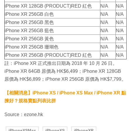
iPhone XR 128GB (PRODUCT)RED 紅色
N/A
N/A
iPhone XR 256GB 白色
N/A
N/A
iPhone XR 256GB 黑色
N/A
N/A
iPhone XR 256GB 藍色
N/A
N/A
iPhone XR 256GB 黃色
N/A
N/A
iPhone XR 256GB 珊瑚色
N/A
N/A
iPhone XR 256GB (PRODUCT)RED 紅色
N/A
N/A
註：iPhone XR 正式推出日期為 2018 年 10 月 26 日。
iPhone XR 64GB 原價為 HK$6,499；iPhone XR 128GB
原價為 HK$6,899；iPhone XR 256GB 原價為 HK$7,799。
【相關消息】iPhone XS / iPhone XS Max / iPhone XR 點
揀好？規格賣點列表比拼
Source：ezone.hk
iPhoneXSMax
iPhoneXS
iPhoneXR