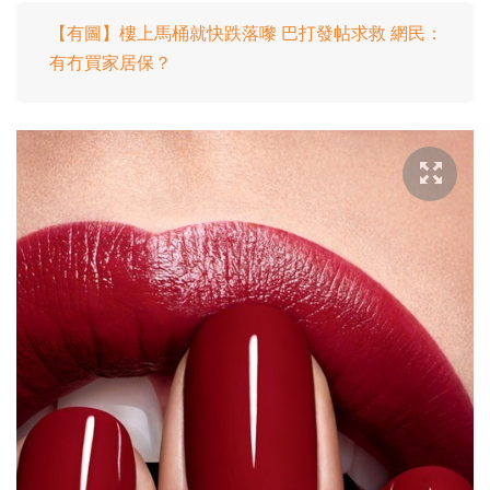
【有圖】樓上馬桶就快跌落嚟 巴打發帖求救 網民：
有冇買家居保？