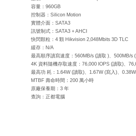
容量：960GB
控制器：Silicon Motion
實體介面：SATA3
訊號制式：SATA3 + AHCI
快閃顆粒：4 顆 Hikvision 2,048Mbits 3D TLC
緩存：N/A
最高順序讀寫速度：560MB/s (讀取 )、500MB/s 
4K 資料隨機存取速度：76,000 IOPS (讀取)、76,0
最高功 耗：1.64W (讀取)、1.67W (寫入)、0.38W
MTBF 壽命時間：200 萬小時
原廠保養期：3 年
查詢：正都電腦