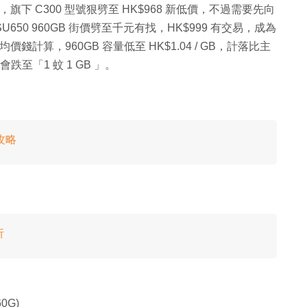
 帶動，旗下 C300 型號狠劈至 HK$968 新低價，不過需要先向
U650 960GB 街價劈至千元有找，HK$999 有交易，成為
價錢計算，960GB 容量低至 HK$1.04 / GB，計落比主
跌至「1 蚊 1 GB 」。
價攻略
析
60G)