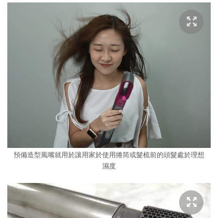
預備造型風嘴就用於讓用家於使用捲筒或髮梳前的頭髮處於理想
濕度