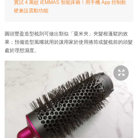
實試 4 萬蚊 iEMMAS 智能床褥！用手機 App 控制軟
硬兼設震動功能
圓頭豐盈造型梳則可做出類似「粟米夾」夾髮根蓬鬆的效
果；預備造型風嘴就用於讓用家於使用捲筒或髮梳前的頭髮
處於理想濕度。