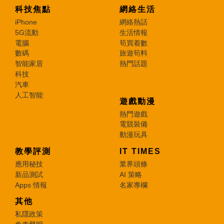
科技焦點
網絡生活
iPhone
網絡熱話
5G流動
生活情報
電腦
筍買着數
數碼
旅遊筍料
智能家居
熱門話題
科技
汽車
人工智能
遊戲動漫
熱門遊戲
電競裝備
動漫玩具
教學評測
IT TIMES
應用秘技
業界頭條
新品測試
AI 策略
Apps 情報
名家專欄
其他
私隱政策