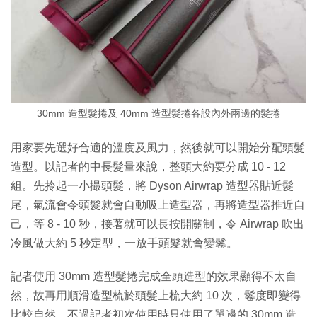
30mm 造型髮捲及 40mm 造型髮捲各設內外兩邊的髮捲
用家要先選好合適的溫度及風力，然後就可以開始分配頭髮
造型。以記者的中長髮量來說，整頭大約要分成 10 - 12
組。先拎起一小撮頭髮，將 Dyson Airwrap 造型器貼近髮
尾，氣流會令頭髮就會自動吸上造型器，再將造型器推近自
己，等 8 - 10 秒，接著就可以長按開關制，令 Airwrap 吹出
冷風做大約 5 秒定型，一放手頭髮就會變鬈。
記者使用 30mm 造型髮捲完成全頭造型的效果顯得不太自
然，故再用順滑造型梳於頭髮上梳大約 10 次，鬈度即變得
比較自然。不過記者初次使用時只使用了單邊的 30mm 造