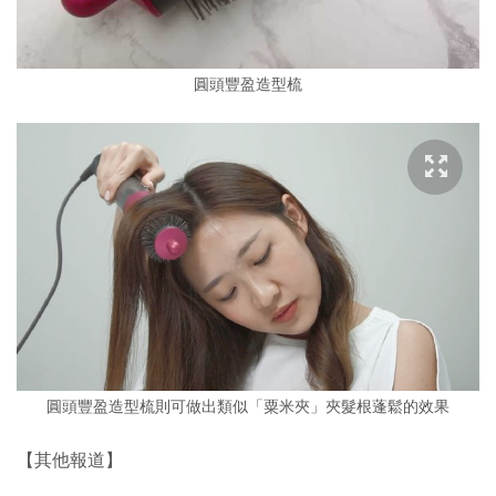
圓頭豐盈造型梳
圓頭豐盈造型梳則可做出類似「粟米夾」夾髮根蓬鬆的效果
【其他報道】