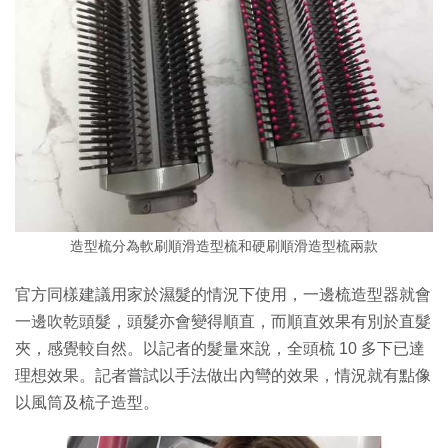
造型梳分為軟刷順滑造型梳和硬刷順滑造型梳兩款
官方同樣建議用家於濕髮的情況下使用，一邊梳造型器就會
一邊吹乾頭髮，頭髮亦會變得順直，而順直效果有別於直髮
夾，感覺較自然。以記者的髮量來說，全頭梳 10 多下已達
理想效果。記者嘗試以手法做出內彎的效果，情況就有點像
以風筒及梳子造型。