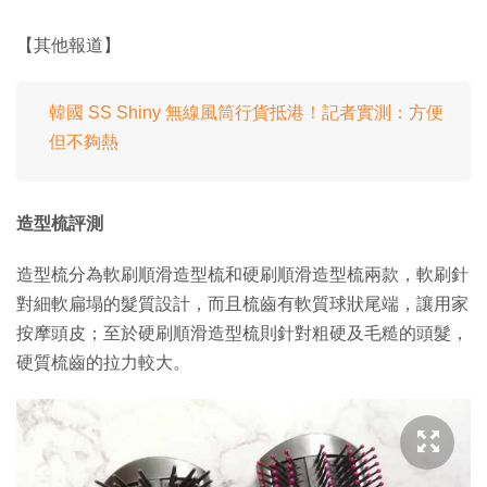
【其他報道】
韓國 SS Shiny 無線風筒行貨抵港！記者實測：方便
但不夠熱
造型梳評測
造型梳分為軟刷順滑造型梳和硬刷順滑造型梳兩款，軟刷針
對細軟扁塌的髮質設計，而且梳齒有軟質球狀尾端，讓用家
按摩頭皮；至於硬刷順滑造型梳則針對粗硬及毛糙的頭髮，
硬質梳齒的拉力較大。