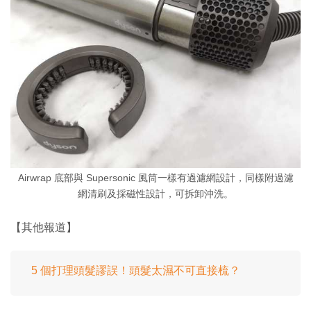
Airwrap 底部與 Supersonic 風筒一樣有過濾網設計，同樣附過濾
網清刷及採磁性設計，可拆卸沖洗。
【其他報道】
5 個打理頭髮謬誤！頭髮太濕不可直接梳？