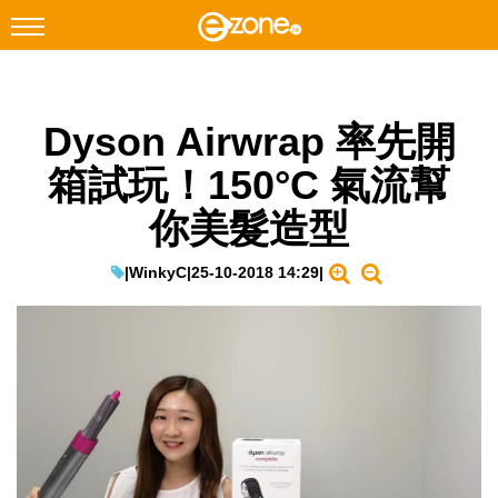
搜尋
Dyson Airwrap 率先開
Facebook
Instagram
箱試玩！150°C 氣流幫
科技焦點
你美髮造型
網絡生活
遊戲動漫
|
WinkyC
|
25-10-2018 14:29
|
教學評測
EduTech
IT Times
生成式AI與雲端應用
Enterprise Digital Transformation