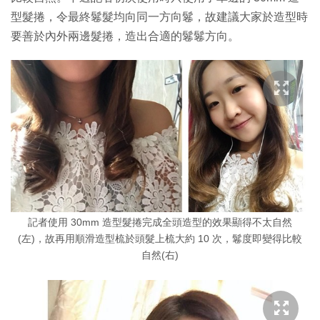
型髮捲，令最終鬈髮均向同一方向鬈，故建議大家於造型時
要善於內外兩邊髮捲，造出合適的鬈鬈方向。
記者使用 30mm 造型髮捲完成全頭造型的效果顯得不太自然
(左)，故再用順滑造型梳於頭髮上梳大約 10 次，鬈度即變得比較
自然(右)