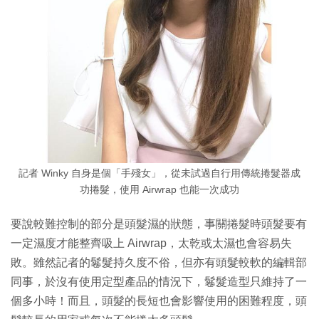
記者 Winky 自身是個「手殘女」，從未試過自行用傳統捲髮器成
功捲髮，使用 Airwrap 也能一次成功
要說較難控制的部分是頭髮濕的狀態，事關捲髮時頭髮要有
一定濕度才能整齊吸上 Airwrap，太乾或太濕也會容易失
敗。雖然記者的鬈髮持久度不俗，但亦有頭髮較軟的編輯部
同事，於沒有使用定型產品的情況下，鬈髮造型只維持了一
個多小時！而且，頭髮的長短也會影響使用的困難程度，頭