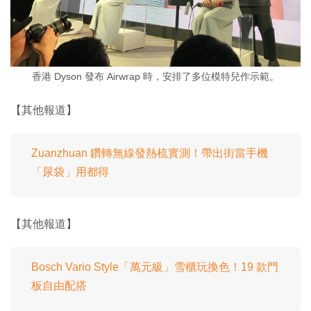
香港 Dyson 發布 Airwrap 時，安排了多位模特兒作示範。
【其他報道】
Zuanzhuan 鑽轉無線發熱梳實測！帶出街當手機
「尿袋」用都得
【其他報道】
Bosch Vario Style「萬元級」雪櫃玩換色！19 款門
板自由配搭