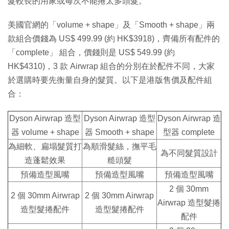
髮較長的用家或每次不能捲太多頭髮。
美國官網的「volume + shape」及「Smooth + shape」兩
款組合價錢為 US$ 499.99 (約 HK$3918)，齊備所有配件的
「complete」 組合，價錢則是 US$ 549.99 (約
HK$4310)，3 款 Airwrap 組合的分別在於配件不同，大家
於選購時要先衡量自身的髮質。以下是港版售價及配件組
合：
Dyson Airwrap 造型
Dyson Airwrap 造型
Dyson Airwrap 造
器 volume + shape
器 Smooth + shape
型器 complete
為細軟、扁塌髮質打
為順滑髮絲，撫平毛
為不同髮質設計
造蓬鬆效果
糙頭髮
預備造型風嘴
預備造型風嘴
預備造型風嘴
2 個 30mm
2 個 30mm Airwrap
2 個 30mm Airwrap
Airwrap 造型髮捲
造型髮捲配件
造型髮捲配件
配件