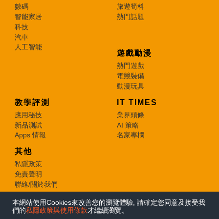
數碼
旅遊筍料
智能家居
熱門話題
科技
汽車
人工智能
遊戲動漫
熱門遊戲
電競裝備
動漫玩具
教學評測
IT TIMES
應用秘技
業界頭條
新品測試
AI 策略
Apps 情報
名家專欄
其他
私隱政策
免責聲明
聯絡/關於我們
本網站使用Cookies來改善您的瀏覽體驗, 請確定您同意及接受我
© 2026 e-zone. All Rights Reserved.
們的
私隱政策與使用條款
才繼續瀏覽。