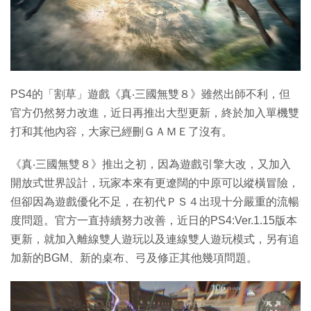
特集
PS4的「割草」遊戲《真‧三國無雙８》雖然出師不利，但
官方仍然努力改進，近日再推出大型更新，終於加入單機雙
打和其他內容，大家已經刪ＧＡＭＥ了沒有。
《真‧三國無雙８》推出之初，因為遊戲引擎大改，又加入
開放式世界設計，玩家本來有更遼闊的中原可以縱橫冒險，
但卻因為遊戲優化不足，在初代ＰＳ４出現十分嚴重的流暢
度問題。官方一直持續努力改善，近日的PS4:Ver.1.15版本
更新，就加入離線雙人遊玩以及連線雙人遊玩模式，另有追
加新的BGM、新的桌布、弓及修正其他幾項問題。