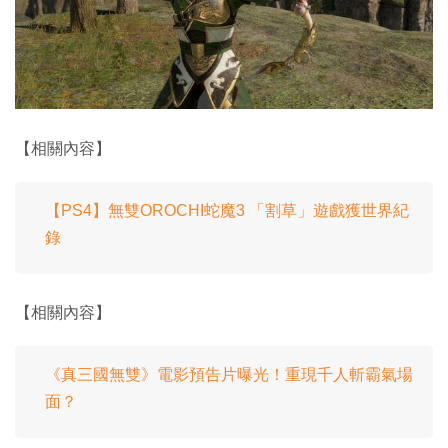
【相關內容】
【PS4】無雙OROCHI蛇魔3 「割草」遊戲獲世界紀
錄
【相關內容】
《真三國無雙》電影預告片曝光！重現千人斬霸氣場
面？