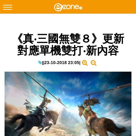
搜尋
《真‧三國無雙８》更新
Facebook
Instagram
對應單機雙打‧新內容
科技焦點
網絡生活
|
|
23-10-2018 23:05
|
遊戲動漫
教學評測
EduTech
IT Times
生成式AI與雲端應用
Enterprise Digital Transformation