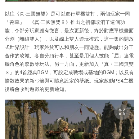
以往《真‧三國無雙》是可以進行單機雙打，兩個玩家一同
「割草」，《真‧三國無雙８》推出之初卻取消了這個功
能，令部分玩家頗有微言，是次更新後，終於對應單機畫面
分割（離線雙人），以及線上雙人遊玩模式，這一集的開放
式世界設計，玩家終於可以和朋友一同遊歷。能夠做出分工
合作的攻城、各自分頭行事，甚至是用個人技能「屈」連電
腦角色的擊數等玩法。另一方面，更新加入『真・三國無雙
３』的4首經典BGM，可設定成戰場或基地的BGM；以及有
擴散效果的新弓箭與可隨意設定的壁紙。玩家啟動PS4主機
後將會收到遊戲的更新通知。