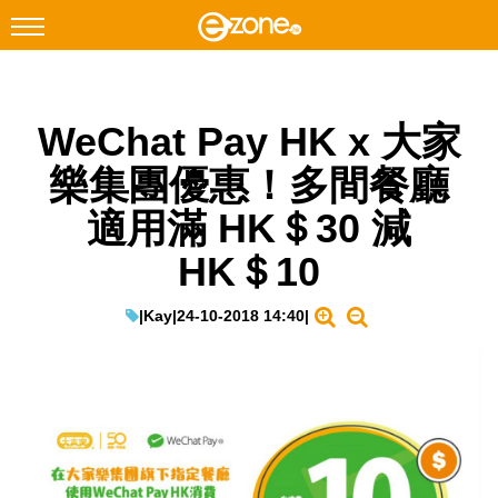
搜尋
WeChat Pay HK x 大家
Facebook
Instagram
樂集團優惠！多間餐廳
科技焦點
適用滿 HK＄30 減
網絡生活
HK＄10
遊戲動漫
教學評測
|
Kay
|
24-10-2018 14:40
|
EduTech
IT Times
生成式AI與雲端應用
Enterprise Digital Transformation