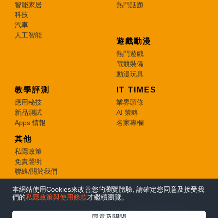
智能家居
熱門話題
科技
汽車
人工智能
遊戲動漫
熱門遊戲
電競裝備
動漫玩具
教學評測
IT TIMES
應用秘技
業界頭條
新品測試
AI 策略
Apps 情報
名家專欄
其他
私隱政策
免責聲明
聯絡/關於我們
本網站使用Cookies來改善您的瀏覽體驗, 請確定您同意及接受我
© 2026 e-zone. All Rights Reserved.
們的
私隱政策與使用條款
才繼續瀏覽。
在Google
同意及關閉