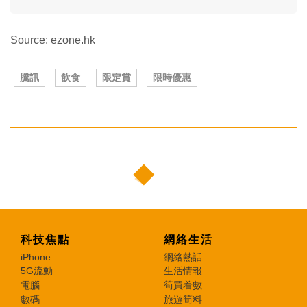
Source: ezone.hk
騰訊
飲食
限定賞
限時優惠
科技焦點
網絡生活
iPhone
網絡熱話
5G流動
生活情報
電腦
筍買着數
數碼
旅遊筍料