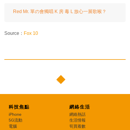
Red Mr. 單の會獨唱 K 房 毒 L 放心一展歌喉？
Source：
Fox 10
科技焦點
網絡生活
iPhone
網絡熱話
5G流動
生活情報
電腦
筍買着數