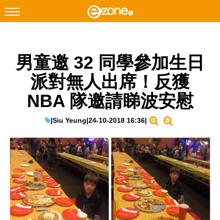
搜尋
男童邀 32 同學參加生日
Facebook
Instagram
派對無人出席！反獲
科技焦點
NBA 隊邀請睇波安慰
網絡生活
遊戲動漫
|
Siu Yeung
|
24-10-2018 16:36
|
教學評測
EduTech
IT Times
生成式AI與雲端應用
Enterprise Digital Transformation