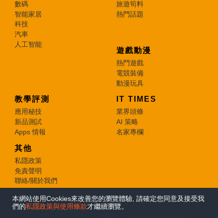
數碼
旅遊筍料
智能家居
熱門話題
科技
汽車
人工智能
遊戲動漫
熱門遊戲
電競裝備
動漫玩具
教學評測
IT TIMES
應用秘技
業界頭條
新品測試
AI 策略
Apps 情報
名家專欄
其他
私隱政策
免責聲明
聯絡/關於我們
本網站使用Cookies來改善您的瀏覽體驗, 請確定您同意及接受我
© 2026 e-zone. All Rights Reserved.
們的
私隱政策與使用條款
才繼續瀏覽。