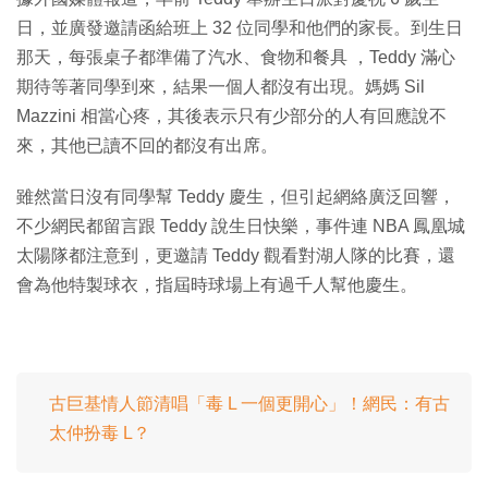
日，並廣發邀請函給班上 32 位同學和他們的家長。到生日
那天，每張桌子都準備了汽水、食物和餐具 ，Teddy 滿心
期待等著同學到來，結果一個人都沒有出現。媽媽 Sil
Mazzini 相當心疼，其後表示只有少部分的人有回應說不
來，其他已讀不回的都沒有出席。
雖然當日沒有同學幫 Teddy 慶生，但引起網絡廣泛回響，
不少網民都留言跟 Teddy 說生日快樂，事件連 NBA 鳳凰城
太陽隊都注意到，更邀請 Teddy 觀看對湖人隊的比賽，還
會為他特製球衣，指屆時球場上有過千人幫他慶生。
古巨基情人節清唱「毒 L 一個更開心」！網民：有古
太仲扮毒 L？