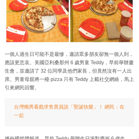
特集
一個人過生日可能不是最慘，邀請眾多朋友卻無一個人到，
應該更悲哀。美國亞利桑那州 6 歲男童 Teddy，早前舉辦慶
生會，並邀請了 32 位同學及他們家長，但竟然沒有一人出
席。男童母親將一檯 pizza 只有 Teddy 上載社交網絡，馬上
引來網民回響。
台灣獨男看戲求售票員說「聖誕快樂」！ 網民：在
一起
據外國媒體報道，早前 Teddy 舉辦生日派對慶祝 6 歲生