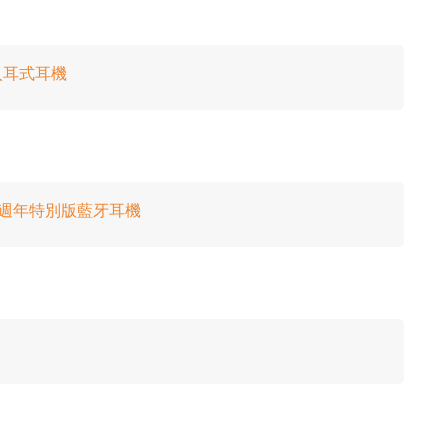
．入耳式耳機
老鼠 90 週年特別版藍牙耳機