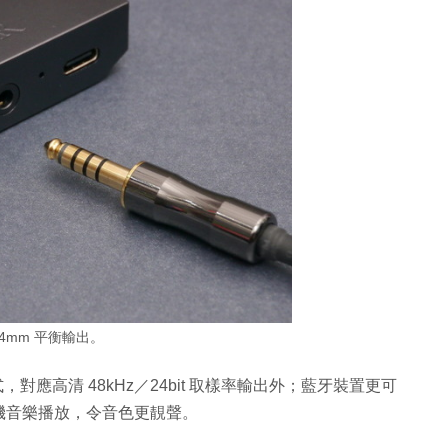
.4mm 平衡輸出。
，對應高清 48kHz／24bit 取樣率輸出外；藍牙裝置更可
機音樂播放，令音色更靚聲。