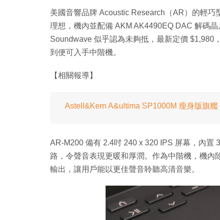
美國音響品牌 Acoustic Research（AR）的
理想，機內並配備 AKM AK4490EQ DAC
Soundwave 似乎認為未夠抵，最新定價 $1,98
到便可入手中階機。
【相關報導】
Astell&Kern A&ultima SP1000M 瘦身版旗艦
AR-M200 備有 2.4吋 240 x 320 IPS 屏幕，內
路，令聲音表現更暖和厚潤。作為中階機，機內除備有
輸出，讓用戶能以更佳聲音聆聽高清音樂。