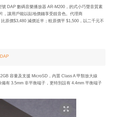
輕巧型號 DAP 數碼音樂播放器 AR-M200，的式小巧聲音質素
 解碼晶片，讓用戶能以貼地價錢享受靚音色。代理商
0，比原價$3,480 減價近半；較原價平 $1,500，以二千元不
 DAP
置 32GB 容量及支援 MicroSD，內置 Class A 甲類放大線
 3.5mm 非平衡端子，更特別設有 4.4mm 平衡端子