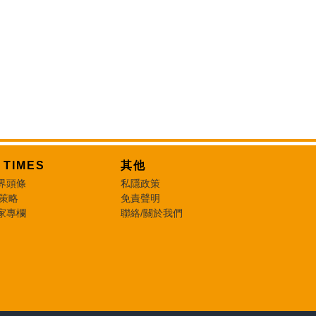
T TIMES
其他
界頭條
私隱政策
 策略
免責聲明
家專欄
聯絡/關於我們