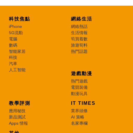
科技焦點
網絡生活
iPhone
網絡熱話
5G流動
生活情報
電腦
筍買着數
數碼
旅遊筍料
智能家居
熱門話題
科技
汽車
人工智能
遊戲動漫
熱門遊戲
電競裝備
動漫玩具
教學評測
IT TIMES
應用秘技
業界頭條
新品測試
AI 策略
Apps 情報
名家專欄