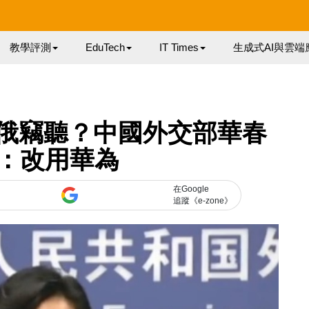
教學評測
EduTech
IT Times
生成式AI與雲端
被中俄竊聽？中國外交部華春
：改用華為
在Google
追蹤《e-zone》