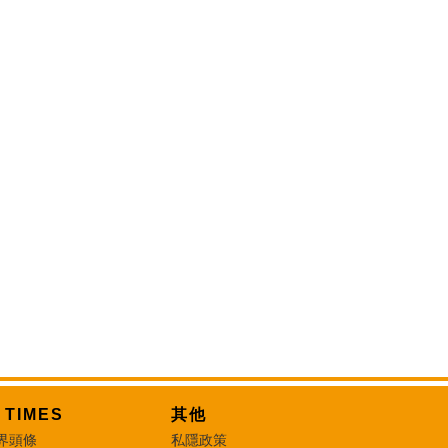
T TIMES
其他
界頭條
私隱政策