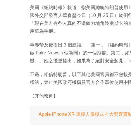
美國《紐約時報》報道，指美國總統特朗普使用 i
國外交部發言人華春塋今日（10 月 25 日）
「現在美方有些人真的不遺餘力地角逐奧斯卡的最佳
用華為手機。
華春瑩及後提出 3 個建議：「第一，《紐約時
做 Fake News（假新聞）的一個證據。第
機。」她之後更提出，如果為了絕對安全起見，
不過，相信特朗普，以至其他美國官員都不會接受
權法，禁止美國政府機構及官方合作單位使用中
【其他報道】
Apple iPhone XR 單鏡人像模式 4 大驚喜賣