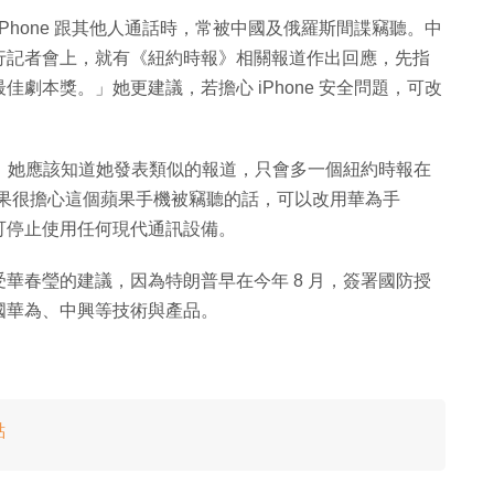
Phone 跟其他人通話時，常被中國及俄羅斯間諜竊聽。中
於例行記者會上，就有《紐約時報》相關報道作出回應，先指
劇本獎。」她更建議，若擔心 iPhone 安全問題，可改
報》她應該知道她發表類似的報道，只會多一個紐約時報在
二，如果很擔心這個蘋果手機被竊聽的話，可以改用華為手
可停止使用任何現代通訊設備。
華春瑩的建議，因為特朗普早在今年 8 月，簽署國防授
國華為、中興等技術與產品。
點