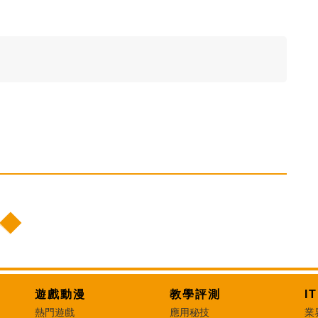
遊戲動漫
教學評測
I
熱門遊戲
應用秘技
業